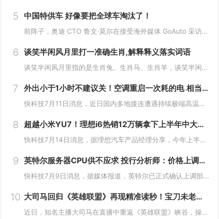
5
中国特供车 好像要把全球车淘汰了！
前阵子，奥迪 CTO 鲁文·莫尔在接受海外媒体 GoAuto 采访中说了一句： 一款车型就能满足全球需求的时代，已经过去了。中国特供车 好像要把全球车淘汰了！这句话我觉得说的很对，但不知道是他本人还是媒体的转述出了偏差，反正后面听起来就挺...
6
谈笑半闲风月里打一准确生肖,解释释义落实词语
谈笑半闲风月里指的是生肖兔、生肖马、生肖羊，谈笑半闲风月里在十二生肖中代表的是生肖兔、马、羊、猴，这句古语描绘的是一种闲适自在的生活态度，暗喻人在纷扰中保持从容的心境，从命理角度看，与这种意境契合的生肖往往具备豁达、灵动的性格特质，以下将围...
7
外出小于1小时不建议关！空调重启一次耗的电 相当于连续开30分钟
快科技7月11日消息，近日国内多地接连遭遇持续极端高温，连日炙烤的晴热天气下，空调成了绝大多数家庭消暑纳凉的刚需家电，日常使用时长被拉到全年峰值。针对不少人短时间外出就随手关掉空调的习惯，相关家电领域的专家特意给出了更合理的用能建议，如果外...
8
超越小米YU7！理想i6热销12万辆拿下上半年中大型SUV销冠
快科技7月14日消息，据理想汽车产品经理分享，今年上半年，理想i6销量已突破12万辆，成功超越小米YU7、方程豹钛7拿下中大型SUV榜冠军。作为理想推出的第三款纯电车，i6确实承担着重担，同时也不负使命，连续3个月月销破2万台，是20万几仅...
9
英特尔服务器CPU供不应求 投行分析师：价格上调也不会对需求造成影响
快科技7月9日消息，据媒体报道，英特尔已正式确认上调部分消费级与服务器CPU价格，涨幅因产品线而异。消费级处理器涨价幅度在30至50美元之间，而数据中心级产品则高达数百甚至上千美元。官方解释称，此次调价主要受供应链成本上升及需求持续超过供应...
10
大司马回归《英雄联盟》再现精准读秒！宝刀未老惊到小司马
近日，知名主播大司马在直播中重返《英雄联盟》峡谷，操刀皇子进行排位对局。在比赛过程中，他再次展现了曾经让玩家津津乐道的招牌技巧——“精准读秒”，凭借经验判断在没有任何视野信息的情况下，准确预判敌方打野剑圣的位置，引发直播间热议。大司马回归《...