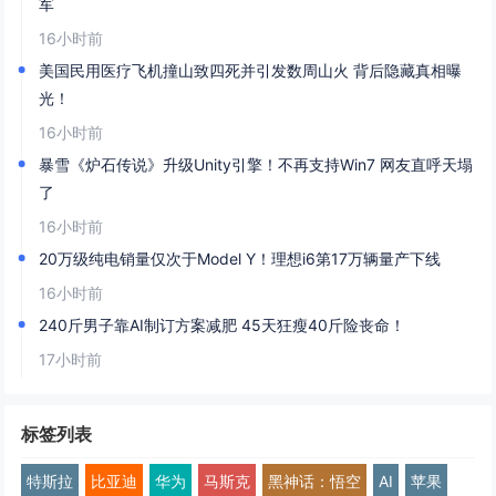
军
16小时前
美国民用医疗飞机撞山致四死并引发数周山火 背后隐藏真相曝
光！
16小时前
暴雪《炉石传说》升级Unity引擎！不再支持Win7 网友直呼天塌
了
16小时前
20万级纯电销量仅次于Model Y！理想i6第17万辆量产下线
16小时前
240斤男子靠AI制订方案减肥 45天狂瘦40斤险丧命！
17小时前
标签列表
特斯拉
比亚迪
华为
马斯克
黑神话：悟空
AI
苹果