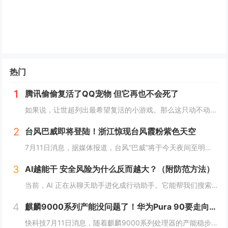
热门
1
腾讯偷偷复活了QQ宠物 但它再也不会死了
如果说，让世超列出最希望复活的小游戏。那么这只动不动就要死，上点班就喊累的胖企鹅，绝对可以排到前列。而就在一个月前，QQ 似乎准备让它回归了。内测上线了全新的 QQ 宠物功能。腾讯偷偷复活了QQ宠物 但它再也不会死了读到这，是不是不少人已经...
2
台风巴威即将登陆！浙江惊现台风霞粉紫色天空
7月11日消息，据媒体报道，台风“巴威”将于今天夜间至明天凌晨在浙江温岭至瑞安一带沿海登陆。中央气象台今天傍晚继续发布台风橙色预警。受台风巴威影响，目前浙江温州洞头风力逐渐增强，当地已发布海浪红色预警，沿海地区防御等级持续提升。值得一提的是...
3
AI越能干 安全风险为什么反而越大？（附防范方法）
当前，AI 正在从聊天助手进化成行动助手。它能帮我们搜索资料、下载软件、运行命令、操作文件，甚至管理账号和邮箱。很多原本需要手动完成的任务，现在只要一句话，AI 就能自动执行。但很多人没有意识到一个问题：当 AI 不再只是“说”，而是开始“...
4
麒麟9000系列产能没问题了！华为Pura 90要走向全球 7月14吉隆坡见
快科技7月11日消息，随着麒麟9000系列处理器的产能稳步释放，华为旗下多款搭载自研旗舰芯片的机型也开始加速向海外市场推进铺货，此前仅在国内市场供应的影像旗舰序列，正式开启大规模出海节奏。现在定位高端旗舰的Pura 90s Pro系列已经率...