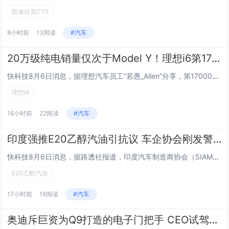
凯迪拉克CT5
8小时前
13阅读
#汽车
20万级纯电销量仅次于Model Y！理想i6第17万辆量产下线
快科技8月6日消息，据理想汽车员工“若愚_Allen”分享，第170000辆理想i6正式量产下线。其还表示：“7月中下旬...
理想i6
16小时前
22阅读
#汽车
印度强推E20乙醇汽油引抗议 车企协会刚发警告就撤回！车主怒批其出尔反尔
快科技8月6日消息，据路透社报道，印度汽车制造商协会（SIAM）在发出E20乙醇汽油会损坏车辆零部件的警告后仅数小时便紧...
E20乙醇汽油
17小时前
16阅读
#汽车
奥迪斥巨资为Q9打造的电子门把手 CEO试驾后直接叫停：不方便也不实用