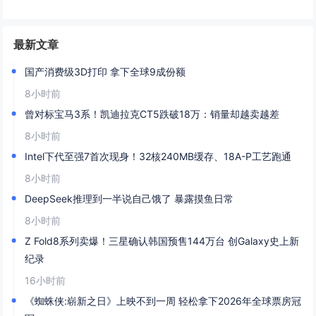
最新文章
国产消费级3D打印 拿下全球9成份额
8小时前
曾对标宝马3系！凯迪拉克CT5跌破18万：销量却越卖越差
8小时前
Intel下代至强7首次现身！32核240MB缓存、18A-P工艺跑通
8小时前
DeepSeek推理到一半说自己饿了 暴露摸鱼日常
8小时前
Z Fold8系列卖爆！三星确认韩国预售144万台 创Galaxy史上新
纪录
16小时前
《蜘蛛侠:崭新之日》上映不到一周 轻松拿下2026年全球票房冠