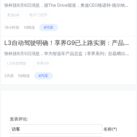
快科技8月6日消息，据The Drive报道，奥迪CEO格诺特·德尔纳在Q9旗舰SUV研发后期亲自试驾后，直接叫停了已投...
奥迪Q9
电子门把手
18小时前
16阅读
#汽车
L3自动驾驶明确！享界G9已上路实测：产品总监晒出重磅标识
快科技8月5日消息，华为智选车产品总监（享界系列）彭磊晒出了鸿蒙智行享界G9的L3自动驾驶功能按键，并配文“The fu...
L3自动驾驶
享界G9
2天前
59阅读
#汽车
发表评论:
名称(*)