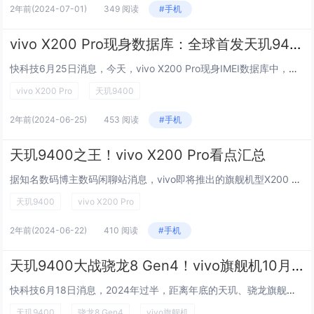
2年前
(2024-07-01)
349 阅读
#手机
vivo X200 Pro现身数据库：全球首发天玑9400
快科技6月25日消息，今天，vivo X200 Pro现身IMEI数据库中，其型号是V2413，新机将首发联发科天玑9400移动处理平台，10月正式亮相。据悉，天玑9400将会采用Arm公版CPU Cortex-X925，这是Arm Cor...
vivo X200 Pro
天玑9400
2年前
(2024-06-25)
453 阅读
#手机
天玑9400之王！vivo X200 Pro看点汇总
据知名数码博主数码闲聊站消息，vivo即将推出的旗舰机型X200 Pro将采用等深四曲屏设计，取代前代X100 Pro的双曲屏。该机将首发搭载天玑9400移动平台，这颗芯片采用Arm最新的Cortex-X925 CPU。据悉，Cortex-...
天玑9400
vivo X200 Pro
2年前
(2024-06-22)
410 阅读
#手机
天玑9400大战骁龙8 Gen4！vivo旗舰机10月发布
快科技6月18日消息，2024年过半，距离年底的天玑、骁龙旗舰机大战不远了。目前，高通已宣布将于10月举办骁龙峰会，届时将发布骁龙8 Gen4，另一边联发科虽然还没官宣，但根据爆料，其新一代移动平台也会在10月登场。 今日，数码博主“数码闲...
天玑9400
骁龙8 Gen4
vivo旗舰机