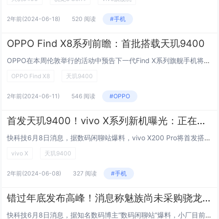
2年前
(2024-06-18)
520 阅读
#手机
OPPO Find X8系列前瞻：首批搭载天玑9400
OPPO在本周伦敦举行的活动中预告下一代Find X系列旗舰手机将在全球上市发售。同时OPPO还计划将生成式AI带给全球5000万用户，展示了其在智能手机领域的雄心。根据目前透露的消息，下一代旗舰手机被命名为Find X8系列，包括Find...
OPPO Find X8
天玑9400
2年前
(2024-06-11)
546 阅读
#OPPO
首发天玑9400！vivo X系列新机曝光：正在测试单点超声波指纹
快科技6月8日消息，据数码闲聊站爆料，vivo X200 Pro将首发搭载联发科天玑9400移动平台。据悉，联发科天玑9400处理器将采用全新的Blackhawk黑鹰架构，基于Arm v9指令集打造，将大幅提升Cortex-X5超大核的性能...
vivo X
天玑9400
2年前
(2024-06-08)
327 阅读
#手机
错过年底发布高峰！消息称魅族尚未采购骁龙8 Gen 4/天玑9400旗舰平台
快科技6月8日消息，据知名数码博主“数码闲聊站”爆料，小厂目前还没有采购骁龙8 Gen4/天玑9400芯片，年底的新机潮可能赶不上了。根据该博主与评论区的互动，我们可以推测该博主所说的厂商是魅族的可能性比较大。换而言之，魅族今年可能不会发布...