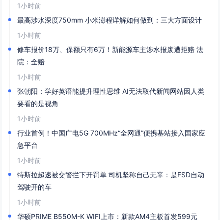
1小时前
最高涉水深度750mm 小米澎程详解如何做到：三大方面设计
1小时前
修车报价18万、保额只有6万！新能源车主涉水报废遭拒赔 法
院：全赔
1小时前
张朝阳：学好英语能提升理性思维 AI无法取代新闻网站因人类
要看的是视角
1小时前
行业首例！中国广电5G 700MHz“全网通”便携基站接入国家应
急平台
1小时前
特斯拉超速被交警拦下开罚单 司机坚称自己无辜：是FSD自动
驾驶开的车
1小时前
华硕PRIME B550M-K WIFI上市：新款AM4主板首发599元