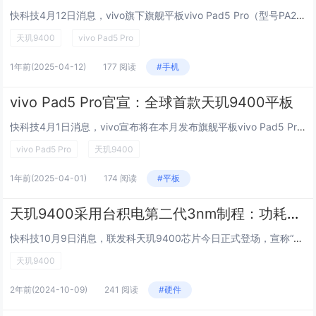
快科技4月12日消息，vivo旗下旗舰平板vivo Pad5 Pro（型号PA2573）现身GeekBench跑分库，以单核2721分、多核8480分的成绩，提前预定2025年安卓平板性能第一梯队席位。作为天玑9400芯片的全球首发平板机型...
天玑9400
vivo Pad5 Pro
1年前
(2025-04-12)
177 阅读
#手机
vivo Pad5 Pro官宣：全球首款天玑9400平板
快科技4月1日消息，vivo宣布将在本月发布旗舰平板vivo Pad5 Pro，官方称这款设备拥有轻盈机身、超旗舰性能，轻办公高效流畅，游戏火力全开。据悉，vivo Pad5 Pro采用13英寸3.1K LCD高刷屏，搭载联发科天玑9400...
vivo Pad5 Pro
天玑9400
1年前
(2025-04-01)
174 阅读
#平板
天玑9400采用台积电第二代3nm制程：功耗降低40%
快科技10月9日消息，联发科天玑9400芯片今日正式登场，宣称“打造新一代旗舰性能标杆”。据介绍，天玑9400采用台积电第二代3nm制程以及第二代全大核CPU架构。天玑9400采用台积电第二代3nm制程：功耗降低40%包含1个主频高达3.6...
天玑9400
2年前
(2024-10-09)
241 阅读
#硬件