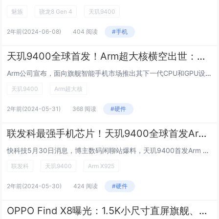
魅族
骁龙8 Gen 4
天玑9400
2年前
(2024-06-08)
404 阅读
#手机
天玑9400全球首发！Arm超大核横空出世：性能激进
Arm公司宣布，面向旗舰智能手机市场推出其下一代CPU和GPU设计，分别为Cortex-X925 CPU和Immortalis G925 GPU。这两项技术作为Cortex-X4 CPU和Immortalis G720 GPU的迭代产品。性...
天玑9400
Arm超大核
2年前
(2024-05-31)
368 阅读
#硬件
联发科最强手机芯片！天玑9400全球首发Arm X925超大核
快科技5月30日消息，博主数码闲聊站爆料，天玑9400首发Arm Cortex-X925超大核，这将是联发科最强悍的手机芯片。据悉，为了突出CPU升级巨大，Arm专门更改了Cortex-X的命名规则，下一代CPU超大核不叫Cortex-X5...
联发科
天玑9400
Arm X925
2年前
(2024-05-30)
424 阅读
#硬件
OPPO Find X8曝光：1.5K小尺寸直屏旗舰、搭载天玑9400