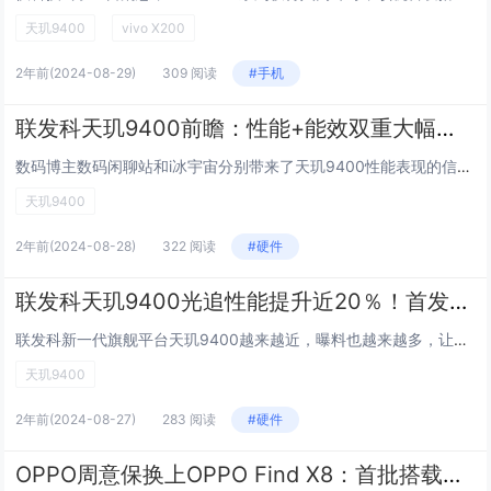
天玑9400
vivo X200
2年前
(2024-08-29)
309 阅读
#手机
联发科天玑9400前瞻：性能+能效双重大幅提升
数码博主数码闲聊站和i冰宇宙分别带来了天玑9400性能表现的信息。根据两者提供的信息，本次天玑9400在GPU性能、光追性能以及能效表现方面都将拥有大幅提升。具体来说，天玑9400的GPU性能相比目前主流的骁龙8 Gen3处理器提升幅度高...
天玑9400
2年前
(2024-08-28)
322 阅读
#硬件
联发科天玑9400光追性能提升近20％！首发堪比PC OMM光追加速器的新技术
联发科新一代旗舰平台天玑9400越来越近，曝料也越来越多，让人越来越兴奋！根据最新消息，天玑9400 GPU实测3DMark基准项目，跑分相比于骁龙8 Gen3高出多达30％，而在同等跑分成绩下，功耗比竞品低了多达约40％！这意味着，即便...
天玑9400
2年前
(2024-08-27)
283 阅读
#硬件
OPPO周意保换上OPPO Find X8：首批搭载联发科天玑9400