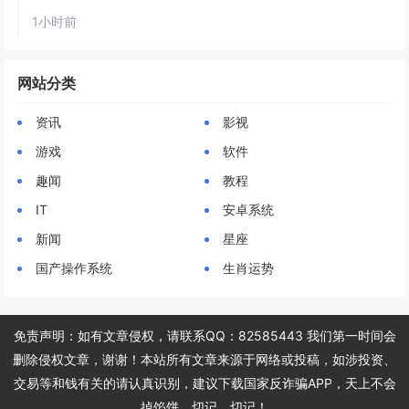
1小时前
网站分类
资讯
影视
游戏
软件
趣闻
教程
IT
安卓系统
新闻
星座
国产操作系统
生肖运势
免责声明：如有文章侵权，请联系QQ：82585443 我们第一时间会
删除侵权文章，谢谢！本站所有文章来源于网络或投稿，如涉投资、
交易等和钱有关的请认真识别，建议下载国家反诈骗APP，天上不会
掉馅饼，切记，切记！