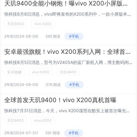
天玑9400全能小钢炮！曝vivo X200小屏版将标配无线充和影像芯片
快科技8月8日消息，vivo即将发布的X200系列中，一款小屏版本的机型引起市场关注。据知名数码博主@智慧皮卡丘最新透露，vivo X200小屏版将搭载vivo自研的先进影像芯片。据悉，影像芯片这一配置在此前的vivo X100中全系标配，...
天玑9400
vivo X200
2年前
(2024-08-09)
295 阅读
#手机
安卓最强旗舰！vivo X200系列入网：全球首发天玑9400
快科技8月5日消息，型号为V2405A的蓝厂新机入网，博主数码闲聊站指出，这款新品的备案处理器是天玑9400，因此，该机便是即将登场的vivo X200系列。据悉，vivo X200系列首发天玑9400平台，这将是安卓阵营最强悍的旗舰芯片，...
安卓旗舰
vivo X200
天玑9400
2年前
(2024-08-05)
376 阅读
#手机
全球首发天玑9400！vivo X200真机首曝
快科技7月31日消息，今天，vivo X200谍照在酷安上被首次曝光。博主数码闲聊站透露，vivo X200首发天玑9400，照片没有真机精致，真机边框更窄，接近四等边。如图所示，vivo X200背部采用大圆形DECO，闪光灯在圆形相机右...
天玑9400
vivo X200
2年前
(2024-07-31)
391 阅读
#手机