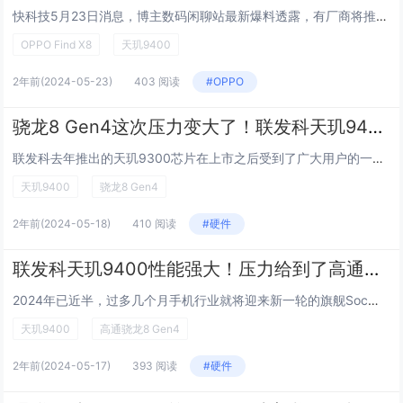
快科技5月23日消息，博主数码闲聊站最新爆料透露，有厂商将推出天玑9400的1.5K小尺寸直屏旗舰，并且配备潜望镜长焦镜头。大家普遍认为，该机对应着OPPO Find X8系列。 据此前爆料，OPPO Find X8 系列共规划三款机...
OPPO Find X8
天玑9400
2年前
(2024-05-23)
403 阅读
#OPPO
骁龙8 Gen4这次压力变大了！联发科天玑9400性能爆发
联发科去年推出的天玑9300芯片在上市之后受到了广大用户的一致好评，全大核的CPU架构令其在能效方面具备了先天优势并在多核性能方面领先竞争对手，因此不少用户也对今年即将推出的天玑9400十分期待。 近日有媒体爆料了大量关于天玑9400...
天玑9400
骁龙8 Gen4
2年前
(2024-05-18)
410 阅读
#硬件
联发科天玑9400性能强大！压力给到了高通骁龙8 Gen4
2024年已近半，过多几个月手机行业就将迎来新一轮的旗舰Soc大战，近期也有不少猛料爆出来，看起来还是非常令人期待的。知名爆料博主@数码闲聊站称，天玑9400将采用台积电新一代3nm工艺，在功耗上进一步提升。核心架构应该会延续在930...
天玑9400
高通骁龙8 Gen4
2年前
(2024-05-17)
393 阅读
#硬件