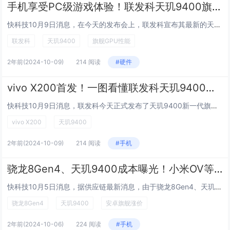
手机享受PC级游戏体验！联发科天玑9400旗舰GPU性能暴增41%
快科技10月9日消息，在今天的发布会上，联发科宣布其最新的天玑9400旗舰芯片采用旗舰级12核GPU Immortalis-G925，兼具强悍性能与超凡低功耗。手机享受PC级游戏体验！联发科天玑9400旗舰GPU性能暴增41%与前代产品天玑...
联发科
天玑9400
旗舰GPU性能
2年前
(2024-10-09)
214 阅读
#硬件
vivo X200首发！一图看懂联发科天玑9400：300万跑分刷新安卓极限
快科技10月9日消息，联发科今天正式发布了天玑9400新一代旗舰芯片。新品采用台积电第二代3nm制程打造，是安卓首次3nm，配合上第二代全大核架构，安兔兔跑分轻松破300万，将由vivo X200系列首发。CPU部分采用1个主频高达3.62...
vivo X200
天玑9400
2年前
(2024-10-09)
214 阅读
#手机
骁龙8Gen4、天玑9400成本曝光！小米OV等安卓旗舰都要大涨价
快科技10月5日消息，据供应链最新消息，由于骁龙8Gen4、天玑9400处理器成本提高，导致今年安卓旗舰都要涨价。据悉，联发科9400 SoC的价格约为155美元，而骁龙8 Gen 4处理器的价格约为190美元。由于台积电3nm制造工艺的相...
骁龙8Gen4
天玑9400
安卓旗舰涨价
2年前
(2024-10-06)
224 阅读
#手机