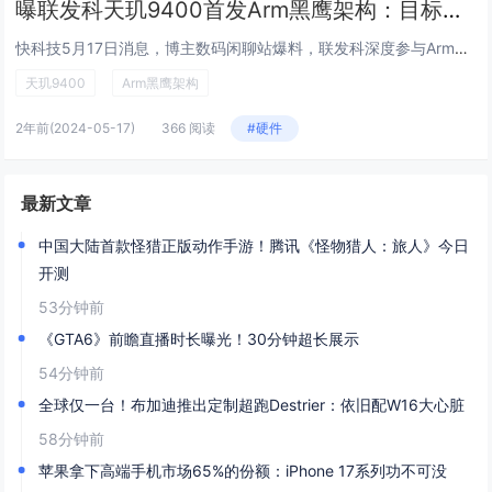
曝联发科天玑9400首发Arm黑鹰架构：目标是超越骁龙8 Gen4
快科技5月17日消息，博主数码闲聊站爆料，联发科深度参与Armv9新一代IP Blackhawk黑鹰的架构设计，提升很可观。天玑9400将会首发Arm黑鹰架构，目标是性能和能效超越对手高通骁龙8 Gen4。 经过内部严格验证，Arm黑...
天玑9400
Arm黑鹰架构
2年前
(2024-05-17)
366 阅读
#硬件
最新文章
中国大陆首款怪猎正版动作手游！腾讯《怪物猎人：旅人》今日
开测
53分钟前
《GTA6》前瞻直播时长曝光！30分钟超长展示
54分钟前
全球仅一台！布加迪推出定制超跑Destrier：依旧配W16大心脏
58分钟前
苹果拿下高端手机市场65%的份额：iPhone 17系列功不可没