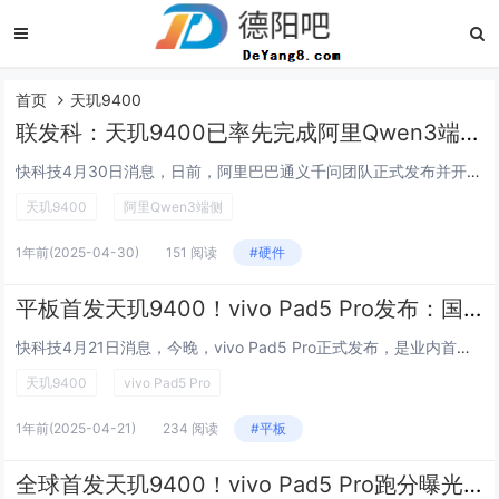
首页
天玑9400
联发科：天玑9400已率先完成阿里Qwen3端侧部署
快科技4月30日消息，日前，阿里巴巴通义千问团队正式发布并开源了新版Qwen3系列“混合推理模型”。随后联发科宣布，天玑9400已率先完成阿里Qwen3端侧部署，为用户带来更加出色的端侧AI体验。联发科：天玑9400已率先完成阿里Qwen3...
天玑9400
阿里Qwen3端侧
1年前
(2025-04-30)
151 阅读
#硬件
平板首发天玑9400！vivo Pad5 Pro发布：国补价2549.16元起
快科技4月21日消息，今晚，vivo Pad5 Pro正式发布，是业内首款天玑9400平板，安兔兔跑分突破290万。此外还有蓝晶技术+40060mm²超导散热加持，能实现更强大的性能输出，行业首发三角洲行动144帧高刷档位，带来至高2.4K...
天玑9400
vivo Pad5 Pro
1年前
(2025-04-21)
234 阅读
#平板
全球首发天玑9400！vivo Pad5 Pro跑分曝光：顶配16GB内存