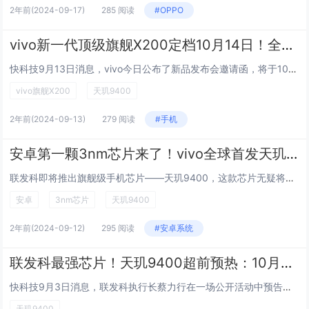
2年前
(2024-09-17)
285 阅读
#OPPO
vivo新一代顶级旗舰X200定档10月14日！全球首发天玑9400
快科技9月13日消息，vivo今日公布了新品发布会邀请函，将于10月14日在北京举行。vivo新一代顶级旗舰X200定档10月14日！全球首发天玑9400根据多方爆料，此次发布会将发布vivo X200系列旗舰手机，预计将包括vivo X2...
vivo旗舰X200
天玑9400
2年前
(2024-09-13)
279 阅读
#手机
安卓第一颗3nm芯片来了！vivo全球首发天玑9400
联发科即将推出旗舰级手机芯片——天玑9400，这款芯片无疑将再次刷新行业标杆。作为联发科迄今为止最为强大的手机处理器，天玑9400不仅继承了前代的全大核架构精髓，更在性能与能效上实现了质的飞跃。天玑9400的核心配置令人瞩目，它搭载了1颗主...
安卓
3nm芯片
天玑9400
2年前
(2024-09-12)
295 阅读
#安卓系统
联发科最强芯片！天玑9400超前预热：10月登场
快科技9月3日消息，联发科执行长蔡力行在一场公开活动中预告，联发科天玑9400将在10月登场。据悉，天玑9400由vivo X200系列首发搭载，这是联发科最强悍的手机芯片，这颗芯片首发Arm Cortex-X925超大核，性能相比X4提...
天玑9400