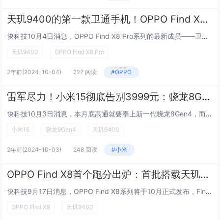
天玑9400的第一款卫通手机！OPPO Find X8 Pro将配卫星通信版：与标准版同步开售
快科技10月4日消息，OPPO Find X8 Pro系列的最新成员——卫星通信版手机即将与消费者见面。 根据OPPO Find系列产品负责人周意保的最新消息，OPPO Find X8 Pro的卫星通信版本将与标准版同步上市，首销即有。周...
天玑9400
OPPO Find X8 Pro
2年前
(2024-10-04)
227 阅读
#OPPO
雷军尽力！小米15彻底告别3999元：骁龙8Gen4、天玑9400成本曝光
快科技10月3日消息，本月底高通就要奉上新一代骁龙8Gen4，而小米15依然是首发机型。至于大家关心的小米15售价，其实在小米14发布会上，雷军就已表示这将是最后一款3999元起售的小米数字旗舰手机，小米希望能做出更好的手机，后续将不再卡这...
小米15
骁龙8Gen4
天玑9400
2年前
(2024-10-03)
248 阅读
#小米
OPPO Find X8首个跑分出炉：首批搭载天玑9400芯片
快科技9月17日消息，OPPO Find X8系列将于10月正式发布，Find X8的首个跑分已经出炉。该机搭载天玑9400芯片，单核分数最高2889，多核最高8987，爆料称最终量产机还会进一步提升，能够带来强劲的性能体验。作为对比...
OPPO Find X8
天玑9400