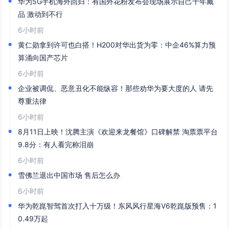
华为5G手机海外回归：有国外花粉发布会现场展示自己十年藏
品 激动到不行
6小时前
黄仁勋拿到许可也白搭！H200对华出货为零：中企46%算力预
算涌向国产芯片
6小时前
企业被调侃、恶意丑化不能纵容！那些劝华为要大度的人 请先
尊重法律
6小时前
8月11日上映！沈腾主演《欢迎来龙餐馆》口碑解禁 淘票票平台
9.8分：有人看完称泪崩
6小时前
雪佛兰退出中国市场 售后怎么办
6小时前
华为乾崑智驾首次打入十万级！东风风行星海V6乾崑版预售：1
0.49万起