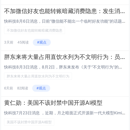
不加微信好友也能转账暗藏消费隐患：发生消费纠纷时维权取证难
快科技8月6日消息，日前“微信能不能出一个临时好友功能”的话题冲上热搜，引发百万网友参与讨论。这件看似不起眼的小事，实际...
不加微信好友也能转账暗藏消费隐患
3天前
45阅读
#观点
胖东来将大量占用直饮水列为不文明行为：员工规范制止产生无效投诉 将不予支持
快科技8月3日消息，8月2日，胖东来发布《关于“不文明行为”的管理说明》，其中明确“大量占用公共饮水及公用便民资源，私取...
胖东来将大量占用直饮水列为不文明行为
6天前
82阅读
#观点
黄仁勋：美国不该封禁中国开源AI模型
快科技7月23日消息 ，近期，月之暗面正式开源新一代大模型Kimi K3，引发美国市场的高度警惕与竞争焦虑。这也是继20...
美国不该封禁中国开源AI模型