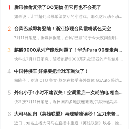
1
腾讯偷偷复活了QQ宠物 但它再也不会死了
如果说，让世超列出最希望复活的小游戏。那么这只动不动就要死，上点班就喊累的胖企鹅，绝对可以排到前列。而就在一个月前，QQ 似乎准备让它回归了。内测上线了全新的 QQ 宠物功能。腾讯偷偷复活了QQ宠物 但它再也不会死了读到这，是不是不少人已经...
2
台风巴威即将登陆！浙江惊现台风霞粉紫色天空
7月11日消息，据媒体报道，台风“巴威”将于今天夜间至明天凌晨在浙江温岭至瑞安一带沿海登陆。中央气象台今天傍晚继续发布台风橙色预警。受台风巴威影响，目前浙江温州洞头风力逐渐增强，当地已发布海浪红色预警，沿海地区防御等级持续提升。值得一提的是...
3
麒麟9000系列产能没问题了！华为Pura 90要走向全球 7月14吉隆坡见
快科技7月11日消息，随着麒麟9000系列处理器的产能稳步释放，华为旗下多款搭载自研旗舰芯片的机型也开始加速向海外市场推进铺货，此前仅在国内市场供应的影像旗舰序列，正式开启大规模出海节奏。现在定位高端旗舰的Pura 90s Pro系列已经率...
4
中国特供车 好像要把全球车淘汰了！
前阵子，奥迪 CTO 鲁文·莫尔在接受海外媒体 GoAuto 采访中说了一句： 一款车型就能满足全球需求的时代，已经过去了。中国特供车 好像要把全球车淘汰了！这句话我觉得说的很对，但不知道是他本人还是媒体的转述出了偏差，反正后面听起来就挺...
5
外出小于1小时不建议关！空调重启一次耗的电 相当于连续开30分钟
快科技7月11日消息，近日国内多地接连遭遇持续极端高温，连日炙烤的晴热天气下，空调成了绝大多数家庭消暑纳凉的刚需家电，日常使用时长被拉到全年峰值。针对不少人短时间外出就随手关掉空调的习惯，相关家电领域的专家特意给出了更合理的用能建议，如果外...
6
大司马回归《英雄联盟》再现精准读秒！宝刀未老惊到小司马
近日，知名主播大司马在直播中重返《英雄联盟》峡谷，操刀皇子进行排位对局。在比赛过程中，他再次展现了曾经让玩家津津乐道的招牌技巧——“精准读秒”，凭借经验判断在没有任何视野信息的情况下，准确预判敌方打野剑圣的位置，引发直播间热议。大司马回归《...