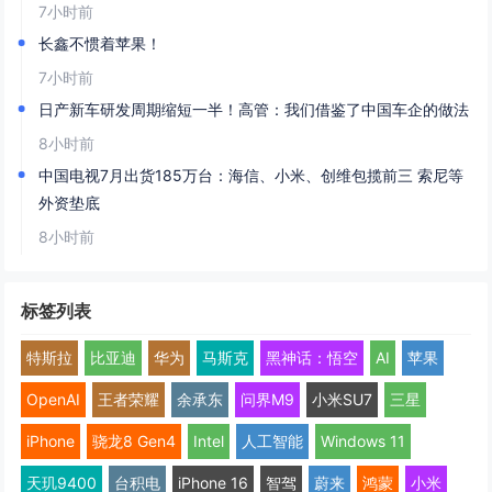
7小时前
长鑫不惯着苹果！
7小时前
日产新车研发周期缩短一半！高管：我们借鉴了中国车企的做法
8小时前
中国电视7月出货185万台：海信、小米、创维包揽前三 索尼等
外资垫底
8小时前
标签列表
特斯拉
比亚迪
华为
马斯克
黑神话：悟空
AI
苹果
OpenAI
王者荣耀
余承东
问界M9
小米SU7
三星
iPhone
骁龙8 Gen4
Intel
人工智能
Windows 11
天玑9400
台积电
iPhone 16
智驾
蔚来
鸿蒙
小米