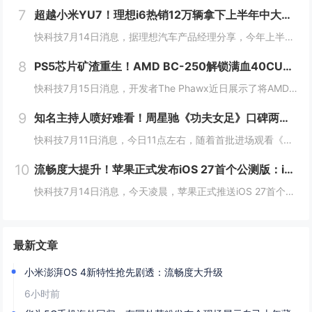
7
超越小米YU7！理想i6热销12万辆拿下上半年中大型SUV销冠
快科技7月14日消息，据理想汽车产品经理分享，今年上半年，理想i6销量已突破12万辆，成功超越小米YU7、方程豹钛7拿下中大型SUV榜冠军。作为理想推出的第三款纯电车，i6确实承担着重担，同时也不负使命，连续3个月月销破2万台，是20万几仅...
8
PS5芯片矿渣重生！AMD BC-250解锁满血40CU：流畅跑3A
快科技7月15日消息，开发者The Phawx近日展示了将AMD BC-250矿机主板改装成Linux游戏PC的完整方案，总成本约250美元。通过Linux内核补丁解锁隐藏的全部40个计算单元后，BC-250能在1080p分辨率下流畅运行多...
9
知名主持人喷好难看！周星驰《功夫女足》口碑两极分化：有人力挺 有人吐槽烂片
快科技7月11日消息，今日11点左右，随着首批进场观看《功夫女足》的观众陆续散场走出影院，对应影片评价的相关内容就立刻铺满了各大社交平台，好看、无厘头笑点密集、热血够劲儿这类正向反馈率先刷出了很高的热度。和满屏好评同步冒头的，是大量指向性极...
10
流畅度大提升！苹果正式发布iOS 27首个公测版：iPhone 11及以上都能升级
快科技7月14日消息，今天凌晨，苹果正式推送iOS 27首个公测版，安装包大小约19.59GB。与此前需要开发者账号才能安装的开发者预览版不同，iOS 27公测版面向所有Apple ID用户免费开放，完成注册后即可接收系统更新。机型适配方面...
最新文章
小米澎湃OS 4新特性抢先剧透：流畅度大升级
6小时前