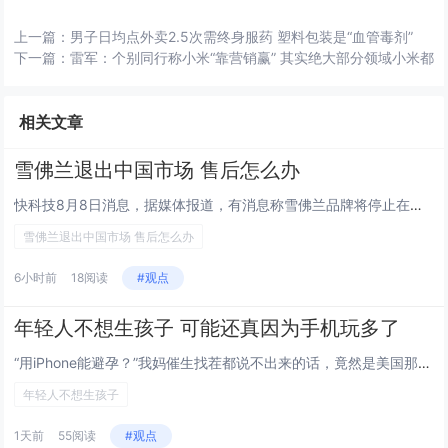
上一篇：
男子日均点外卖2.5次需终身服药 塑料包装是“血管毒剂”
下一篇：
雷军：个别同行称小米“靠营销赢” 其实绝大部分领域小米都
相关文章
雪佛兰退出中国市场 售后怎么办
快科技8月8日消息，据媒体报道，有消息称雪佛兰品牌将停止在华销售业务，并退出中国市场。对此，通用汽车方面回应称，上汽通用...
雪佛兰退出中国市场 售后怎么办
6小时前
18阅读
#观点
年轻人不想生孩子 可能还真因为手机玩多了
“用iPhone能避孕？”我妈催生找茬都说不出来的话，竟然是美国那边正儿八经研究出来的学术论文。今年 6月，美国国家经济...
年轻人不想生孩子
1天前
55阅读
#观点