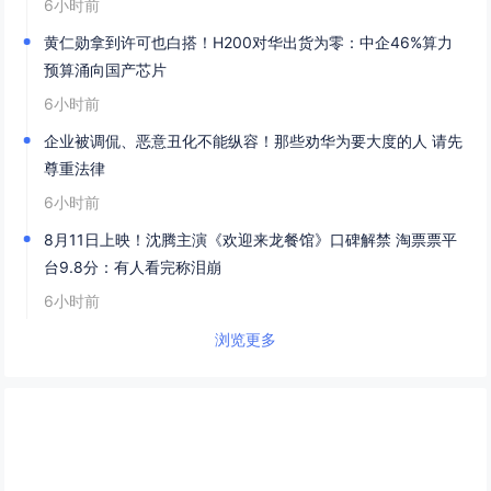
6小时前
黄仁勋拿到许可也白搭！H200对华出货为零：中企46%算力
预算涌向国产芯片
6小时前
企业被调侃、恶意丑化不能纵容！那些劝华为要大度的人 请先
尊重法律
6小时前
8月11日上映！沈腾主演《欢迎来龙餐馆》口碑解禁 淘票票平
台9.8分：有人看完称泪崩
6小时前
浏览更多