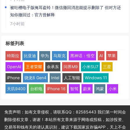
被吐槽电子版掩耳盗铃！微信撤回消息能提示删除了 但对方还
知你撤回过：官方曾解释
7小时前
标签列表
特斯拉
比亚迪
华为
马斯克
黑神话：悟空
AI
苹果
OpenAI
王者荣耀
余承东
问界M9
小米SU7
三星
iPhone
骁龙8 Gen4
Intel
人工智能
Windows 11
天玑9400
台积电
iPhone 16
智驾
蔚来
鸿蒙
小米
免责声明：如有文章侵权，请联系QQ：82585443 我们第一时间会
删除侵权文章，谢谢！本站所有文章来源于网络或投稿，如涉投资、
交易等和钱有关的请认真识别，建议下载国家反诈骗APP，天上不会