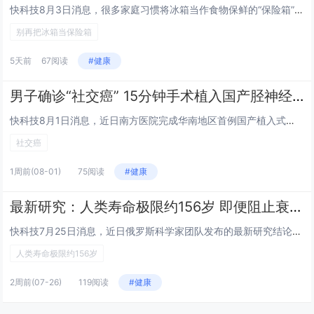
快科技8月3日消息，很多家庭习惯将冰箱当作食物保鲜的“保险箱”，买回来的东西总是习惯性地往里塞。殊不知，低温仅能抑制微生...
别再把冰箱当保险箱
5天前
67阅读
#健康
男子确诊“社交癌” 15分钟手术植入国产胫神经刺激器治愈
快科技8月1日消息，近日南方医院完成华南地区首例国产植入式胫神经刺激器微创手术，帮助饱受膀胱过度活动症困扰的患者摆脱顽疾...
社交癌
1周前
(08-01)
75阅读
#健康
最新研究：人类寿命极限约156岁 即便阻止衰老也无法实现永生
快科技7月25日消息，近日俄罗斯科学家团队发布的最新研究结论显示，人类的自然寿命极限大约在156岁左右，即便未来人类完全...
人类寿命极限约156岁
2周前
(07-26)
119阅读
#健康