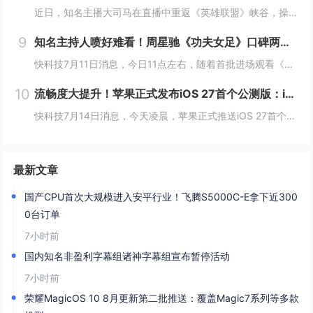
近日，知名主播大司马在直播中重返《英雄联盟》峡谷，操刀皇子进行排位对局。在比赛过程中，他再次展现了曾经让玩家津津乐道的招牌技巧——“精准读秒”，凭借经验判断在没有任何视野信息的情况下，准确预判敌方打野剑圣的位置，引发直播间热议。大司马回归《...
9
知名主持人喷好难看！周星驰《功夫女足》口碑两极分化：有人力挺 有人吐槽烂片
快科技7月11日消息，今日11点左右，随着首批进场观看《功夫女足》的观众陆续散场走出影院，对应影片评价的相关内容就立刻铺满了各大社交平台，好看、无厘头笑点密集、热血够劲儿这类正向反馈率先刷出了很高的热度。和满屏好评同步冒头的，是大量指向性极...
10
流畅度大提升！苹果正式发布iOS 27首个公测版：iPhone 11及以上都能升级
快科技7月14日消息，今天凌晨，苹果正式推送iOS 27首个公测版，安装包大小约19.59GB。与此前需要开发者账号才能安装的开发者预览版不同，iOS 27公测版面向所有Apple ID用户免费开放，完成注册后即可接收系统更新。机型适配方面...
最新文章
国产CPU首次大规模进入安平行业！飞腾S5000C-E拿下近300
0台订单
7小时前
国内知名非盈利字幕组诸神字幕组宣布暂停活动
7小时前
荣耀MagicOS 10 8月更新第二批推送：覆盖Magic7系列等多款