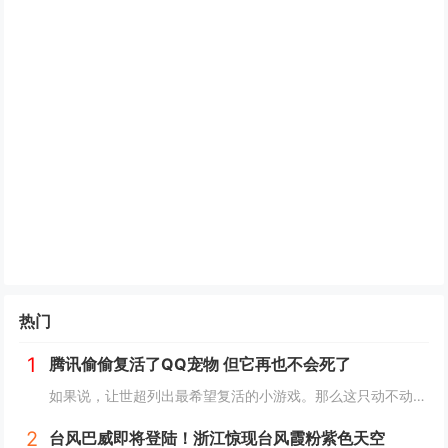
热门
1
腾讯偷偷复活了QQ宠物 但它再也不会死了
如果说，让世超列出最希望复活的小游戏。那么这只动不动就要死，上点班就喊累的胖企鹅，绝对可以排到前列。而就在一个月前，QQ 似乎准备让它回归了。内测上线了全新的 QQ 宠物功能。腾讯偷偷复活了QQ宠物 但它再也不会死了读到这，是不是不少人已经...
2
台风巴威即将登陆！浙江惊现台风霞粉紫色天空