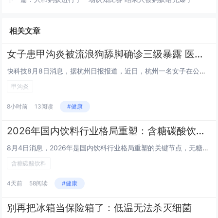
相关文章
女子患甲沟炎被流浪狗舔脚确诊三级暴露 医生回应
快科技8月8日消息，据杭州日报报道，近日，杭州一名女子在公园座椅休息时，脚趾被流浪狗舔舐，当时没有咬伤、没有出血，但该女...
甲沟炎
8小时前
13阅读
#健康
2026年国内饮料行业格局重塑：含糖碳酸饮料大势已去
8月4日消息，2026年是国内饮料行业格局重塑的关键节点，无糖饮料持续抢占各大商超、线下便利店冷柜的核心陈列位，今年夏天...
含糖碳酸饮料
4天前
58阅读
#健康
别再把冰箱当保险箱了：低温无法杀灭细菌