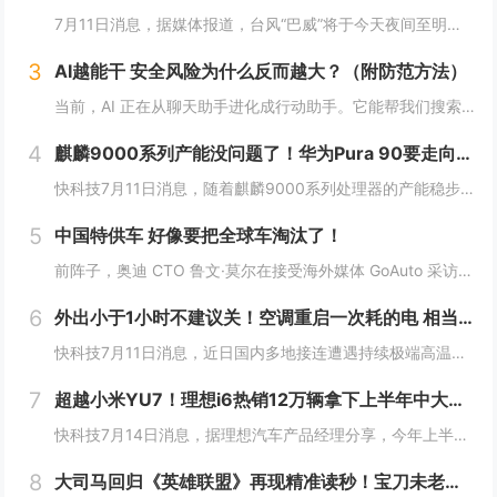
7月11日消息，据媒体报道，台风“巴威”将于今天夜间至明天凌晨在浙江温岭至瑞安一带沿海登陆。中央气象台今天傍晚继续发布台风橙色预警。受台风巴威影响，目前浙江温州洞头风力逐渐增强，当地已发布海浪红色预警，沿海地区防御等级持续提升。值得一提的是...
3
AI越能干 安全风险为什么反而越大？（附防范方法）
当前，AI 正在从聊天助手进化成行动助手。它能帮我们搜索资料、下载软件、运行命令、操作文件，甚至管理账号和邮箱。很多原本需要手动完成的任务，现在只要一句话，AI 就能自动执行。但很多人没有意识到一个问题：当 AI 不再只是“说”，而是开始“...
4
麒麟9000系列产能没问题了！华为Pura 90要走向全球 7月14吉隆坡见
快科技7月11日消息，随着麒麟9000系列处理器的产能稳步释放，华为旗下多款搭载自研旗舰芯片的机型也开始加速向海外市场推进铺货，此前仅在国内市场供应的影像旗舰序列，正式开启大规模出海节奏。现在定位高端旗舰的Pura 90s Pro系列已经率...
5
中国特供车 好像要把全球车淘汰了！
前阵子，奥迪 CTO 鲁文·莫尔在接受海外媒体 GoAuto 采访中说了一句： 一款车型就能满足全球需求的时代，已经过去了。中国特供车 好像要把全球车淘汰了！这句话我觉得说的很对，但不知道是他本人还是媒体的转述出了偏差，反正后面听起来就挺...
6
外出小于1小时不建议关！空调重启一次耗的电 相当于连续开30分钟
快科技7月11日消息，近日国内多地接连遭遇持续极端高温，连日炙烤的晴热天气下，空调成了绝大多数家庭消暑纳凉的刚需家电，日常使用时长被拉到全年峰值。针对不少人短时间外出就随手关掉空调的习惯，相关家电领域的专家特意给出了更合理的用能建议，如果外...
7
超越小米YU7！理想i6热销12万辆拿下上半年中大型SUV销冠
快科技7月14日消息，据理想汽车产品经理分享，今年上半年，理想i6销量已突破12万辆，成功超越小米YU7、方程豹钛7拿下中大型SUV榜冠军。作为理想推出的第三款纯电车，i6确实承担着重担，同时也不负使命，连续3个月月销破2万台，是20万几仅...
8
大司马回归《英雄联盟》再现精准读秒！宝刀未老惊到小司马