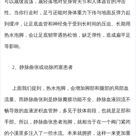
可以减缓震荡，减轻落地对全身骨关节和人体器官的冲击
性。当你行走时，足弓还能对身体重力下传与地面反弹力起
到缓冲，让足底血管和神经免于受到长时间的压迫。长期用
热水泡脚，会让足底韧带遇热松弛，缺乏弹性，造成扁平足
等影响。
2、静脉曲张或动脉闭塞患者
上面我们提到，热水泡脚，会增加脚部和腿部的局部血
流量。而静脉曲张则是静脉瓣膜功能不全、静脉血液回流不
畅导致的血液淤积血管肿，多见于肢体前段，也就是足部和
手部。所以，静脉曲张患者泡脚，就相当于在一个阀门紧闭
的小溪里多注入了一些水流。本来就拥挤，这样一来更加重