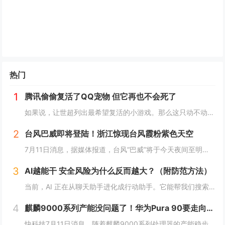
热门
1
腾讯偷偷复活了QQ宠物 但它再也不会死了
如果说，让世超列出最希望复活的小游戏。那么这只动不动就要死，上点班就喊累的胖企鹅，绝对可以排到前列。而就在一个月前，QQ 似乎准备让它回归了。内测上线了全新的 QQ 宠物功能。腾讯偷偷复活了QQ宠物 但它再也不会死了读到这，是不是不少人已经...
2
台风巴威即将登陆！浙江惊现台风霞粉紫色天空
7月11日消息，据媒体报道，台风“巴威”将于今天夜间至明天凌晨在浙江温岭至瑞安一带沿海登陆。中央气象台今天傍晚继续发布台风橙色预警。受台风巴威影响，目前浙江温州洞头风力逐渐增强，当地已发布海浪红色预警，沿海地区防御等级持续提升。值得一提的是...
3
AI越能干 安全风险为什么反而越大？（附防范方法）
当前，AI 正在从聊天助手进化成行动助手。它能帮我们搜索资料、下载软件、运行命令、操作文件，甚至管理账号和邮箱。很多原本需要手动完成的任务，现在只要一句话，AI 就能自动执行。但很多人没有意识到一个问题：当 AI 不再只是“说”，而是开始“...
4
麒麟9000系列产能没问题了！华为Pura 90要走向全球 7月14吉隆坡见
快科技7月11日消息，随着麒麟9000系列处理器的产能稳步释放，华为旗下多款搭载自研旗舰芯片的机型也开始加速向海外市场推进铺货，此前仅在国内市场供应的影像旗舰序列，正式开启大规模出海节奏。现在定位高端旗舰的Pura 90s Pro系列已经率...