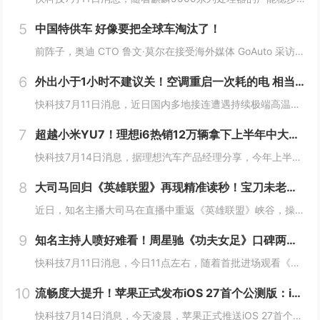
5
中国特供车 好像要把全球车淘汰了！
前阵子，奥迪 CTO 鲁文·莫尔在接受海外媒体 GoAuto 采访中说了一句： 一款车型就能满足全球需求的时代，已经过去了。中国特供车 好像要把全球车淘汰了！这句话我觉得说的很对，但不知道是他本人还是媒体的转述出了偏差，反正后面听起来就挺...
6
外出小于1小时不建议关！空调重启一次耗的电 相当于连续开30分钟
快科技7月11日消息，近日国内多地接连遭遇持续极端高温，连日炙烤的晴热天气下，空调成了绝大多数家庭消暑纳凉的刚需家电，日常使用时长被拉到全年峰值。针对不少人短时间外出就随手关掉空调的习惯，相关家电领域的专家特意给出了更合理的用能建议，如果外...
7
超越小米YU7！理想i6热销12万辆拿下上半年中大型SUV销冠
快科技7月14日消息，据理想汽车产品经理分享，今年上半年，理想i6销量已突破12万辆，成功超越小米YU7、方程豹钛7拿下中大型SUV榜冠军。作为理想推出的第三款纯电车，i6确实承担着重担，同时也不负使命，连续3个月月销破2万台，是20万几仅...
8
大司马回归《英雄联盟》再现精准读秒！宝刀未老惊到小司马
近日，知名主播大司马在直播中重返《英雄联盟》峡谷，操刀皇子进行排位对局。在比赛过程中，他再次展现了曾经让玩家津津乐道的招牌技巧——“精准读秒”，凭借经验判断在没有任何视野信息的情况下，准确预判敌方打野剑圣的位置，引发直播间热议。大司马回归《...
9
知名主持人喷好难看！周星驰《功夫女足》口碑两极分化：有人力挺 有人吐槽烂片
快科技7月11日消息，今日11点左右，随着首批进场观看《功夫女足》的观众陆续散场走出影院，对应影片评价的相关内容就立刻铺满了各大社交平台，好看、无厘头笑点密集、热血够劲儿这类正向反馈率先刷出了很高的热度。和满屏好评同步冒头的，是大量指向性极...
10
流畅度大提升！苹果正式发布iOS 27首个公测版：iPhone 11及以上都能升级
快科技7月14日消息，今天凌晨，苹果正式推送iOS 27首个公测版，安装包大小约19.59GB。与此前需要开发者账号才能安装的开发者预览版不同，iOS 27公测版面向所有Apple ID用户免费开放，完成注册后即可接收系统更新。机型适配方面...