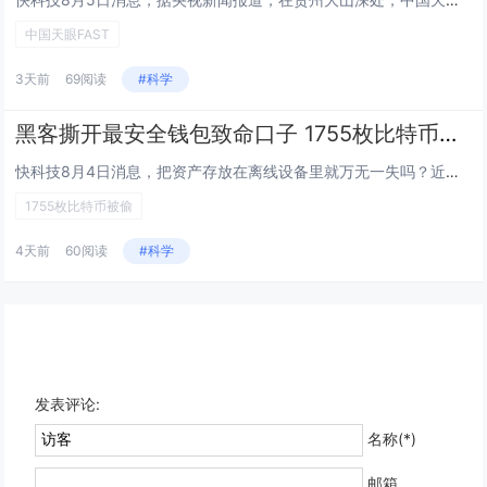
中国天眼FAST
3天前
69阅读
#科学
黑客撕开最安全钱包致命口子 1755枚比特币被偷 价值7.43亿元
快科技8月4日消息，把资产存放在离线设备里就万无一失吗？近日爆发一起黑客攻击事件，给出了不容乐观的答案。据媒体报道，知名...
1755枚比特币被偷
4天前
60阅读
#科学
发表评论:
名称(*)
邮箱