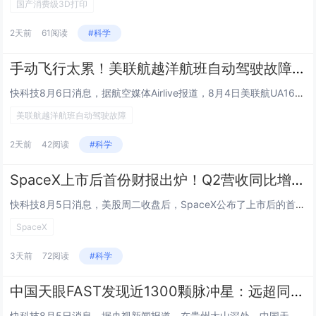
国产消费级3D打印
2天前
61阅读
#科学
手动飞行太累！美联航越洋航班自动驾驶故障 机长选择中途备降
快科技8月6日消息，据航空媒体Airlive报道，8月4日美联航UA169航班在飞越大西洋期间因自动驾驶系统故障，紧急备...
美联航越洋航班自动驾驶故障
2天前
42阅读
#科学
SpaceX上市后首份财报出炉！Q2营收同比增长92% 星链成唯一盈利部门
快科技8月5日消息，美股周二收盘后，SpaceX公布了上市后的首份财报。财报显示，受益于星链卫星互联网业务以及AI业务的...
SpaceX
3天前
72阅读
#科学
中国天眼FAST发现近1300颗脉冲星：远超同期国际其他望远镜总和
快科技8月5日消息，据央视新闻报道，在贵州大山深处，中国天眼FAST近期迎来硬核升级。如今，中国天眼重装上阵开启新一轮深...