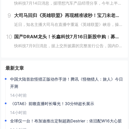
快科技7月14日消息，据理想汽车产品经理分享，今年上半年，理想i6销量已突破12万辆，成功超越小米YU7、方程豹钛7拿下中大型SUV榜冠军。作为理想推出的第三款纯电车，i6确实承担着重担，同时也不负使命，连续3个月月销破2万台，是20万几仅...
9
大司马回归《英雄联盟》再现精准读秒！宝刀未老惊到小司马
近日，知名主播大司马在直播中重返《英雄联盟》峡谷，操刀皇子进行排位对局。在比赛过程中，他再次展现了曾经让玩家津津乐道的招牌技巧——“精准读秒”，凭借经验判断在没有任何视野信息的情况下，准确预判敌方打野剑圣的位置，引发直播间热议。大司马回归《...
10
国产DRAM龙头！长鑫科技7月16日新股申购：募资295亿扩产晶圆
快科技7月9日消息，据上交所披露的完整发行公告，国内DRAM存储龙头长鑫科技正式敲定申购时间，网上、网下申购统一安排在7月16日，将登陆科创板。公司证券代码688825，普通投资者网上申购代码为787825，本次发行总量66.88亿股，占发...
最新文章
中国大陆首款怪猎正版动作手游！腾讯《怪物猎人：旅人》今日
开测
14小时前
《GTA6》前瞻直播时长曝光！30分钟超长展示
14小时前
全球仅一台！布加迪推出定制超跑Destrier：依旧配W16大心脏