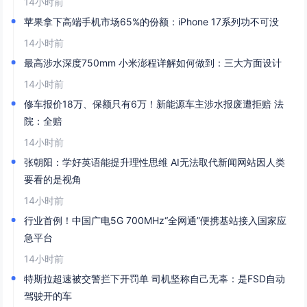
14小时前
苹果拿下高端手机市场65%的份额：iPhone 17系列功不可没
14小时前
最高涉水深度750mm 小米澎程详解如何做到：三大方面设计
14小时前
修车报价18万、保额只有6万！新能源车主涉水报废遭拒赔 法
院：全赔
14小时前
张朝阳：学好英语能提升理性思维 AI无法取代新闻网站因人类
要看的是视角
14小时前
行业首例！中国广电5G 700MHz“全网通”便携基站接入国家应
急平台
14小时前
特斯拉超速被交警拦下开罚单 司机坚称自己无辜：是FSD自动
驾驶开的车