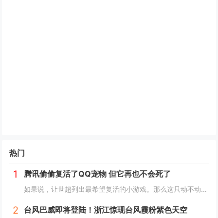
热门
1
腾讯偷偷复活了QQ宠物 但它再也不会死了
如果说，让世超列出最希望复活的小游戏。那么这只动不动就要死，上点班就喊累的胖企鹅，绝对可以排到前列。而就在一个月前，QQ 似乎准备让它回归了。内测上线了全新的 QQ 宠物功能。腾讯偷偷复活了QQ宠物 但它再也不会死了读到这，是不是不少人已经...
2
台风巴威即将登陆！浙江惊现台风霞粉紫色天空