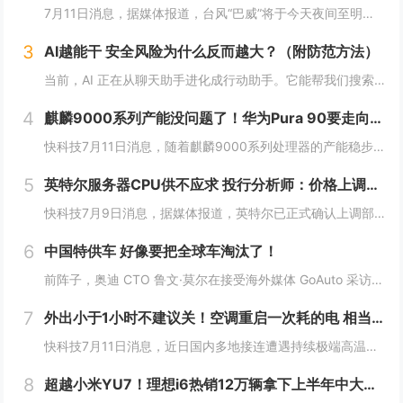
7月11日消息，据媒体报道，台风“巴威”将于今天夜间至明天凌晨在浙江温岭至瑞安一带沿海登陆。中央气象台今天傍晚继续发布台风橙色预警。受台风巴威影响，目前浙江温州洞头风力逐渐增强，当地已发布海浪红色预警，沿海地区防御等级持续提升。值得一提的是...
3
AI越能干 安全风险为什么反而越大？（附防范方法）
当前，AI 正在从聊天助手进化成行动助手。它能帮我们搜索资料、下载软件、运行命令、操作文件，甚至管理账号和邮箱。很多原本需要手动完成的任务，现在只要一句话，AI 就能自动执行。但很多人没有意识到一个问题：当 AI 不再只是“说”，而是开始“...
4
麒麟9000系列产能没问题了！华为Pura 90要走向全球 7月14吉隆坡见
快科技7月11日消息，随着麒麟9000系列处理器的产能稳步释放，华为旗下多款搭载自研旗舰芯片的机型也开始加速向海外市场推进铺货，此前仅在国内市场供应的影像旗舰序列，正式开启大规模出海节奏。现在定位高端旗舰的Pura 90s Pro系列已经率...
5
英特尔服务器CPU供不应求 投行分析师：价格上调也不会对需求造成影响
快科技7月9日消息，据媒体报道，英特尔已正式确认上调部分消费级与服务器CPU价格，涨幅因产品线而异。消费级处理器涨价幅度在30至50美元之间，而数据中心级产品则高达数百甚至上千美元。官方解释称，此次调价主要受供应链成本上升及需求持续超过供应...
6
中国特供车 好像要把全球车淘汰了！
前阵子，奥迪 CTO 鲁文·莫尔在接受海外媒体 GoAuto 采访中说了一句： 一款车型就能满足全球需求的时代，已经过去了。中国特供车 好像要把全球车淘汰了！这句话我觉得说的很对，但不知道是他本人还是媒体的转述出了偏差，反正后面听起来就挺...
7
外出小于1小时不建议关！空调重启一次耗的电 相当于连续开30分钟
快科技7月11日消息，近日国内多地接连遭遇持续极端高温，连日炙烤的晴热天气下，空调成了绝大多数家庭消暑纳凉的刚需家电，日常使用时长被拉到全年峰值。针对不少人短时间外出就随手关掉空调的习惯，相关家电领域的专家特意给出了更合理的用能建议，如果外...
8
超越小米YU7！理想i6热销12万辆拿下上半年中大型SUV销冠