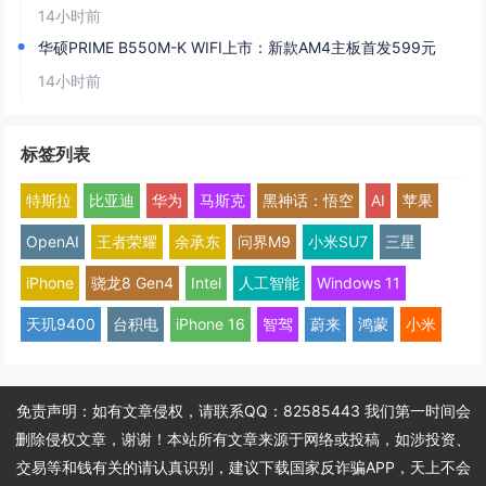
14小时前
华硕PRIME B550M-K WIFI上市：新款AM4主板首发599元
14小时前
标签列表
特斯拉
比亚迪
华为
马斯克
黑神话：悟空
AI
苹果
OpenAI
王者荣耀
余承东
问界M9
小米SU7
三星
iPhone
骁龙8 Gen4
Intel
人工智能
Windows 11
天玑9400
台积电
iPhone 16
智驾
蔚来
鸿蒙
小米
免责声明：如有文章侵权，请联系QQ：82585443 我们第一时间会
删除侵权文章，谢谢！本站所有文章来源于网络或投稿，如涉投资、
交易等和钱有关的请认真识别，建议下载国家反诈骗APP，天上不会