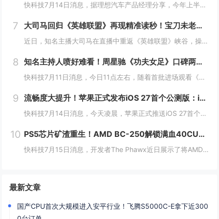
快科技7月14日消息，据理想汽车产品经理分享，今年上半年，理想i6销量已突破12万辆，成功超越小米YU7、方程豹钛7拿下中大型SUV榜冠军。作为理想推出的第三款纯电车，i6确实承担着重担，同时也不负使命，连续3个月月销破2万台，是20万几仅...
7
大司马回归《英雄联盟》再现精准读秒！宝刀未老惊到小司马
近日，知名主播大司马在直播中重返《英雄联盟》峡谷，操刀皇子进行排位对局。在比赛过程中，他再次展现了曾经让玩家津津乐道的招牌技巧——“精准读秒”，凭借经验判断在没有任何视野信息的情况下，准确预判敌方打野剑圣的位置，引发直播间热议。大司马回归《...
8
知名主持人喷好难看！周星驰《功夫女足》口碑两极分化：有人力挺 有人吐槽烂片
快科技7月11日消息，今日11点左右，随着首批进场观看《功夫女足》的观众陆续散场走出影院，对应影片评价的相关内容就立刻铺满了各大社交平台，好看、无厘头笑点密集、热血够劲儿这类正向反馈率先刷出了很高的热度。和满屏好评同步冒头的，是大量指向性极...
9
流畅度大提升！苹果正式发布iOS 27首个公测版：iPhone 11及以上都能升级
快科技7月14日消息，今天凌晨，苹果正式推送iOS 27首个公测版，安装包大小约19.59GB。与此前需要开发者账号才能安装的开发者预览版不同，iOS 27公测版面向所有Apple ID用户免费开放，完成注册后即可接收系统更新。机型适配方面...
10
PS5芯片矿渣重生！AMD BC-250解锁满血40CU：流畅跑3A
快科技7月15日消息，开发者The Phawx近日展示了将AMD BC-250矿机主板改装成Linux游戏PC的完整方案，总成本约250美元。通过Linux内核补丁解锁隐藏的全部40个计算单元后，BC-250能在1080p分辨率下流畅运行多...
最新文章
国产CPU首次大规模进入安平行业！飞腾S5000C-E拿下近300
0台订单