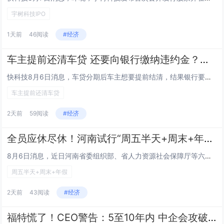
宇树科技IPO
1天前
46阅读
#经济
车主提前还清车贷 还要向银行缴纳违约金？法院判了：支持银行
快科技8月6日消息，车贷分期后车主想要提前结清，结果银行要收取本金9%的违约金，这合理吗？近日，株洲市天元区法院审理了这...
车主提前还清车贷
2天前
59阅读
#经济
全员应休尽休！河南试行“周五半天+周末+年假”模式挤上热搜 不能满足支付3倍工资
8月6日消息，近日河南省委组织部、省人力资源社会保障厅等六部门联合印发《关于进一步推动落实职工带薪错峰休假的通知》，从多...
周五半天+周末+年假
2天前
43阅读
#经济
福特慌了！CEO警告：5至10年内 中企会攻破壁垒进入美国