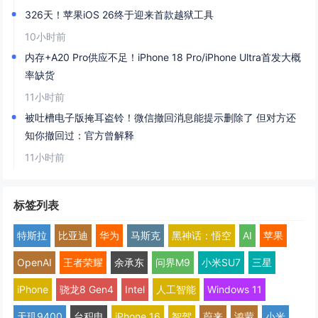
326天！苹果iOS 26终于迎来首款越狱工具
10小时前
内存+A20 Pro供应不足！iPhone 18 Pro/iPhone Ultra首发大概
率缺货
11小时前
被吐槽电子版掩耳盗铃！微信撤回消息能提示删除了 但对方还
知你撤回过：官方曾解释
11小时前
标签列表
特斯拉
比亚迪
华为
马斯克
黑神话：悟空
AI
苹果
OpenAI
王者荣耀
余承东
问界M9
小米SU7
三星
iPhone
骁龙8 Gen4
Intel
人工智能
Windows 11
天玑9400
台积电
iPhone 16
智驾
蔚来
鸿蒙
小米