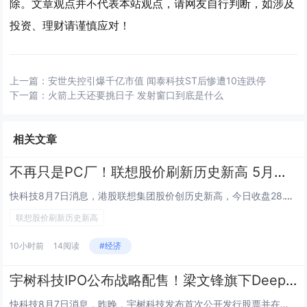
除。文章观点并不代表本站观点，请网友自行判断，如涉及
投资、理财请谨慎应对！
上一篇：
安世失控引爆千亿市值 闻泰科技ST后惨遭10连跌停
下一篇：
火箭上天还要挑日子 发射窗口到底是什么
相关文章
不再只是PC厂！联想股价刷新历史新高 5月来暴涨近150%
快科技8月7日消息，港股联想集团股价创历史新高，今日收盘28.1港元，涨幅8.33%，对应公司总市值3486亿港元。从5...
联想股价刷新历史新高
10小时前
14阅读
#经济
宇树科技IPO公布战略配售！梁文锋旗下DeepSeek现身大名单
快科技8月7日消息，昨晚，宇树科技发布首次公开发行股票并在科创板上市发行公告，本次发行价格确定为150.80元/股。本次...