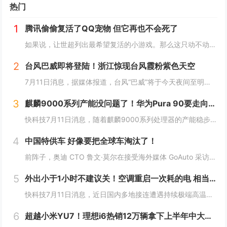
热门
1
腾讯偷偷复活了QQ宠物 但它再也不会死了
如果说，让世超列出最希望复活的小游戏。那么这只动不动就要死，上点班就喊累的胖企鹅，绝对可以排到前列。而就在一个月前，QQ 似乎准备让它回归了。内测上线了全新的 QQ 宠物功能。腾讯偷偷复活了QQ宠物 但它再也不会死了读到这，是不是不少人已经...
2
台风巴威即将登陆！浙江惊现台风霞粉紫色天空
7月11日消息，据媒体报道，台风“巴威”将于今天夜间至明天凌晨在浙江温岭至瑞安一带沿海登陆。中央气象台今天傍晚继续发布台风橙色预警。受台风巴威影响，目前浙江温州洞头风力逐渐增强，当地已发布海浪红色预警，沿海地区防御等级持续提升。值得一提的是...
3
麒麟9000系列产能没问题了！华为Pura 90要走向全球 7月14吉隆坡见
快科技7月11日消息，随着麒麟9000系列处理器的产能稳步释放，华为旗下多款搭载自研旗舰芯片的机型也开始加速向海外市场推进铺货，此前仅在国内市场供应的影像旗舰序列，正式开启大规模出海节奏。现在定位高端旗舰的Pura 90s Pro系列已经率...
4
中国特供车 好像要把全球车淘汰了！
前阵子，奥迪 CTO 鲁文·莫尔在接受海外媒体 GoAuto 采访中说了一句： 一款车型就能满足全球需求的时代，已经过去了。中国特供车 好像要把全球车淘汰了！这句话我觉得说的很对，但不知道是他本人还是媒体的转述出了偏差，反正后面听起来就挺...
5
外出小于1小时不建议关！空调重启一次耗的电 相当于连续开30分钟
快科技7月11日消息，近日国内多地接连遭遇持续极端高温，连日炙烤的晴热天气下，空调成了绝大多数家庭消暑纳凉的刚需家电，日常使用时长被拉到全年峰值。针对不少人短时间外出就随手关掉空调的习惯，相关家电领域的专家特意给出了更合理的用能建议，如果外...
6
超越小米YU7！理想i6热销12万辆拿下上半年中大型SUV销冠