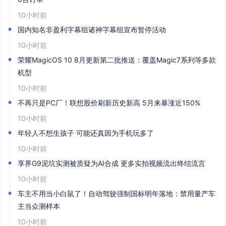
10小时前
国内知名非盈利字幕组诸神字幕组宣布暂停活动
10小时前
荣耀MagicOS 10 8月更新第二批推送：覆盖Magic7系列等多款
机型
10小时前
不再只是PC厂！联想股价刷新历史新高 5月来暴涨近150%
10小时前
年轻人不想生孩子 可能还真因为手机玩多了
10小时前
享界G9泥坑实测被质疑为AI合成 更多实拍视频流出终结流言
10小时前
车主不用当小白鼠了！自动驾驶强制国标明年落地：禁用量产车
主当众测样本
10小时前