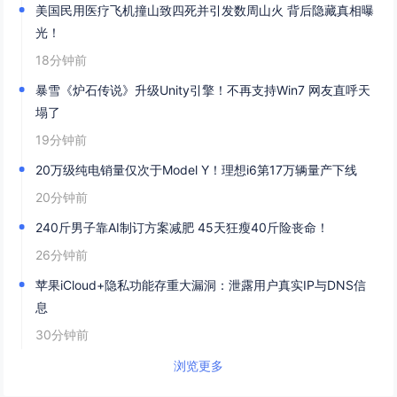
美国民用医疗飞机撞山致四死并引发数周山火 背后隐藏真相曝
光！
18分钟前
暴雪《炉石传说》升级Unity引擎！不再支持Win7 网友直呼天
塌了
19分钟前
20万级纯电销量仅次于Model Y！理想i6第17万辆量产下线
20分钟前
240斤男子靠AI制订方案减肥 45天狂瘦40斤险丧命！
26分钟前
苹果iCloud+隐私功能存重大漏洞：泄露用户真实IP与DNS信
息
30分钟前
浏览更多