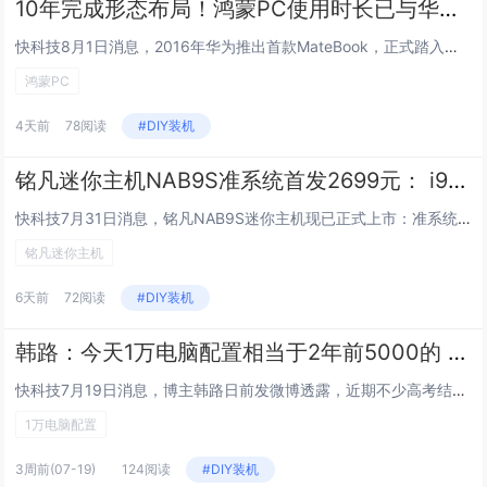
10年完成形态布局！鸿蒙PC使用时长已与华为传统架构Windows电脑持平
快科技8月1日消息，2016年华为推出首款MateBook，正式踏入早已格局成熟的PC市场，转眼到今天，华为在这个赛道已...
鸿蒙PC
4天前
78阅读
#DIY装机
铭凡迷你主机NAB9S准系统首发2699元： i9-13900HK、内置双热管双风道散热
快科技7月31日消息，铭凡NAB9S迷你主机现已正式上市：准系统版售价2699元，32GB内存 + 1TB硬盘版售价49...
铭凡迷你主机
6天前
72阅读
#DIY装机
韩路：今天1万电脑配置相当于2年前5000的 内存、硬盘太贵了
快科技7月19日消息，博主韩路日前发微博透露，近期不少高考结束的年轻粉丝向他咨询1万元装机配置单，但他直言“真心没法给”...
1万电脑配置
3周前
(07-19)
124阅读
#DIY装机