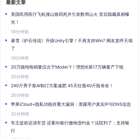
最新文章
美国民用医疗飞机撞山致四死并引发数周山火 背后隐藏真相曝
光！
18分钟前
暴雪《炉石传说》升级Unity引擎！不再支持Win7 网友直呼天塌
了
19分钟前
20万级纯电销量仅次于Model Y！理想i6第17万辆量产下线
20分钟前
240斤男子靠AI制订方案减肥 45天狂瘦40斤险丧命！
26分钟前
苹果iCloud+隐私功能存重大漏洞：泄露用户真实IP与DNS信息
30分钟前
车主提前还清车贷 还要向银行缴纳违约金？法院判了：支持银
行