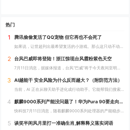
热门
1
腾讯偷偷复活了QQ宠物 但它再也不会死了
如果说，让世超列出最希望复活的小游戏。那么这只动不动就要死，上点班就喊累的胖企鹅，绝对可以排到前列。而就在一个月前，QQ 似乎准备让它回归了。内测上线了全新的 QQ 宠物功能。腾讯偷偷复活了QQ宠物 但它再也不会死了读到这，是不是不少人已经...
2
台风巴威即将登陆！浙江惊现台风霞粉紫色天空
7月11日消息，据媒体报道，台风“巴威”将于今天夜间至明天凌晨在浙江温岭至瑞安一带沿海登陆。中央气象台今天傍晚继续发布台风橙色预警。受台风巴威影响，目前浙江温州洞头风力逐渐增强，当地已发布海浪红色预警，沿海地区防御等级持续提升。值得一提的是...
3
AI越能干 安全风险为什么反而越大？（附防范方法）
当前，AI 正在从聊天助手进化成行动助手。它能帮我们搜索资料、下载软件、运行命令、操作文件，甚至管理账号和邮箱。很多原本需要手动完成的任务，现在只要一句话，AI 就能自动执行。但很多人没有意识到一个问题：当 AI 不再只是“说”，而是开始“...
4
麒麟9000系列产能没问题了！华为Pura 90要走向全球 7月14吉隆坡见
快科技7月11日消息，随着麒麟9000系列处理器的产能稳步释放，华为旗下多款搭载自研旗舰芯片的机型也开始加速向海外市场推进铺货，此前仅在国内市场供应的影像旗舰序列，正式开启大规模出海节奏。现在定位高端旗舰的Pura 90s Pro系列已经率...
5
谈笑半闲风月里打一准确生肖,解释释义落实词语