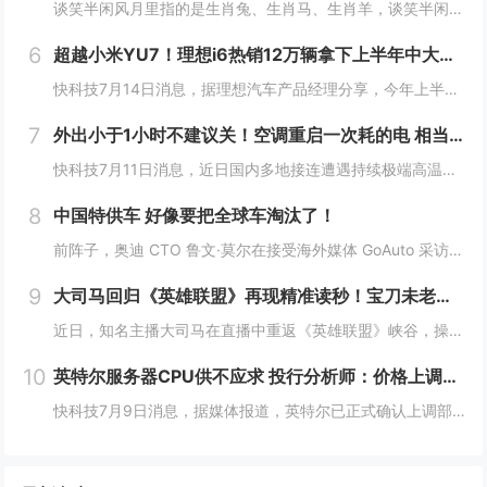
谈笑半闲风月里指的是生肖兔、生肖马、生肖羊，谈笑半闲风月里在十二生肖中代表的是生肖兔、马、羊、猴，这句古语描绘的是一种闲适自在的生活态度，暗喻人在纷扰中保持从容的心境，从命理角度看，与这种意境契合的生肖往往具备豁达、灵动的性格特质，以下将围...
6
超越小米YU7！理想i6热销12万辆拿下上半年中大型SUV销冠
快科技7月14日消息，据理想汽车产品经理分享，今年上半年，理想i6销量已突破12万辆，成功超越小米YU7、方程豹钛7拿下中大型SUV榜冠军。作为理想推出的第三款纯电车，i6确实承担着重担，同时也不负使命，连续3个月月销破2万台，是20万几仅...
7
外出小于1小时不建议关！空调重启一次耗的电 相当于连续开30分钟
快科技7月11日消息，近日国内多地接连遭遇持续极端高温，连日炙烤的晴热天气下，空调成了绝大多数家庭消暑纳凉的刚需家电，日常使用时长被拉到全年峰值。针对不少人短时间外出就随手关掉空调的习惯，相关家电领域的专家特意给出了更合理的用能建议，如果外...
8
中国特供车 好像要把全球车淘汰了！
前阵子，奥迪 CTO 鲁文·莫尔在接受海外媒体 GoAuto 采访中说了一句： 一款车型就能满足全球需求的时代，已经过去了。中国特供车 好像要把全球车淘汰了！这句话我觉得说的很对，但不知道是他本人还是媒体的转述出了偏差，反正后面听起来就挺...
9
大司马回归《英雄联盟》再现精准读秒！宝刀未老惊到小司马
近日，知名主播大司马在直播中重返《英雄联盟》峡谷，操刀皇子进行排位对局。在比赛过程中，他再次展现了曾经让玩家津津乐道的招牌技巧——“精准读秒”，凭借经验判断在没有任何视野信息的情况下，准确预判敌方打野剑圣的位置，引发直播间热议。大司马回归《...
10
英特尔服务器CPU供不应求 投行分析师：价格上调也不会对需求造成影响
快科技7月9日消息，据媒体报道，英特尔已正式确认上调部分消费级与服务器CPU价格，涨幅因产品线而异。消费级处理器涨价幅度在30至50美元之间，而数据中心级产品则高达数百甚至上千美元。官方解释称，此次调价主要受供应链成本上升及需求持续超过供应...