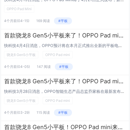
OPPO Pad Mini
4个月前
(04-15)
169 阅读
#平板
首款骁龙8 Gen5小平板来了！OPPO Pad mini详细参数出炉
快科技4月4日消息，OPPO预计将在本月正式推出全新的平板电脑OPPO Pad mini。目前这款备受期待的小尺寸平板的详细参数已在网络上被提前披露。OPPO Pad mini将采用8.8英寸的144Hz OLED屏幕，显示比例为3:2。该...
骁龙8 Gen5小平板
OPPO Pad mini
4个月前
(04-05)
147 阅读
#平板
首款骁龙8 Gen5小平板来了！OPPO Pad mini真机现身
快科技3月28日消息，OPPO智能生态产品总监乔家栋在最新发布的视频中，正式展示了备受关注的OPPO Pad mini。这款新品主打全新的小尺寸设计，不仅在视觉上极具轻薄感，其极致的便携性甚至能让用户将其轻松放入随身的小包中。据悉，OPPO...
骁龙8 Gen5小平板
OPPO Pad mini
4个月前
(03-29)
115 阅读
#平板
首款骁龙8 Gen5小平板！OPPO Pad mini来了：8.8英寸游戏小钢炮