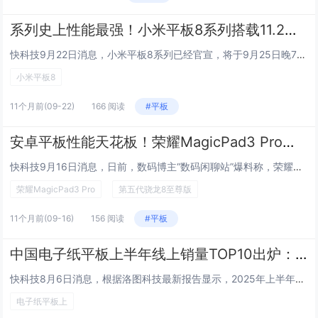
系列史上性能最强！小米平板8系列搭载11.2英寸3.2K旗舰屏
快科技9月22日消息，小米平板8系列已经官宣，将于9月25日晚7点发布，与小米17系列手机同台亮相。今天官方公布了新机的屏幕规格，统一搭载一块11.2英寸的旗舰屏幕，拥有3.2K分辨率，345PPI，800nits峰值高亮，全程DC调光。系...
小米平板8
11个月前
(09-22)
166 阅读
#平板
安卓平板性能天花板！荣耀MagicPad3 Pro首发第五代骁龙8至尊版
快科技9月16日消息，日前，数码博主“数码闲聊站”爆料称，荣耀MagicPad3 Pro基本确定是平板端首发骁龙8 Elite Gen5处理器（第五代骁龙8至尊版）。该博主透露，荣耀MagicPad3 Pro将采用13.3英寸LCD超高刷大...
荣耀MagicPad3 Pro
第五代骁龙8至尊版
11个月前
(09-16)
156 阅读
#平板
中国电子纸平板上半年线上销量TOP10出炉：小猿成唯一下降品牌
快科技8月6日消息，根据洛图科技最新报告显示，2025年上半年，中国电子纸平板市场全渠道销量82.9万台，同比增长2.5%。线上市场是最主要的销售渠道，上半年销量为68.6万台，占全渠道销量的82.8%。2025年上半年，线上市场销量TOP...
电子纸平板上