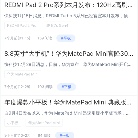
REDMI Pad 2 Pro系列本月发布：120Hz高刷LCD屏+骁龙7s Gen4
快科技1月15日消息，REDMI Turbo 5系列已经官宣本月发布，预计会在联发科天玑9500s发布会上正式公布发布会时间。值得注意的是，这次除了手机之外，还会有REDMI平板产品线更新。据博主“体验more”透露，这次REDMI Pad...
REDMI Pad 2 Pro
骁龙7s Gen4
7个月前
(01-15)
159 阅读
#平板
8.8英寸“大手机”！华为MatePad Mini官降300元：2999元起 全系麒麟旗舰芯
快科技12月28日消息，日前，华为宣布，华为MatePad Mini开启新年礼遇，官方限时直降300元。华为官网显示，华为MatePad Mini典藏版不参加此次降价，其他版本价格如下：12GB+256GB悦读版优惠价2999元；12GB+...
华为MatePad Mini
7个月前
(12-28)
103 阅读
#平板
年度爆款小平板！华为MatePad Mini 典藏版正式开售：给高端用户一个新选择
自9月4日发布以来，华为 MatePad Mini 迅速引爆小平板市场，实现口碑与销量的双重丰收。线上渠道表现尤为亮眼，该产品强势登顶 88VIP 甄选平板电脑好评榜 TOP1，同时跻身 88VIP 甄选平板电脑热销榜 TOP2、京东新品热...
小平板
华为MatePad Mini
9个月前
(10-27)
94 阅读
#平板