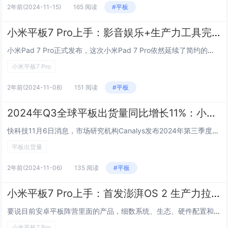
2年前
(2024-11-15)
165 阅读
#平板
小米平板7 Pro上手：影音娱乐+生产力工具完美融合
小米Pad 7 Pro正式发布，这次小米Pad 7 Pro依然延续了简约的全金属一体化设计，并且在屏幕、硬件、配件以及系统上进行了升级。今天，我们就来看一下小米Pad 7 Pro的体验如何。轻薄简约设计具备专业显示效果小米Pad 7 Pro...
小米平板7 Pro
2年前
(2024-11-08)
151 阅读
#平板
2024年Q3全球平板出货量同比增长11%：小米增速最快
快科技11月6日消息，市场研究机构Canalys发布2024年第三季度全球平板电脑出货量数据报告。报告显示，全球平板电脑市场在2024年第三季度继续保持增长势头，出货量同比增长11%，达到了3740万台，这一增长主要得益于消费和商业领域需求...
平板出货量
2年前
(2024-11-06)
135 阅读
#平板
小米平板7 Pro上手：首发澎湃OS 2 生产力拉满
要说目前安卓平板阵营里面的产品，细数系统、生态、硬件配置和性价比，小米平板肯定是行业代表。随着移动办公时代和芯片、软件的发展，大屏的平板已经不仅仅是娱乐追剧的工具，逐渐成为现代办公的重要一环。小米全新发布的小米平板7 Pro则是首发搭载了全...
小米平板7 Pro