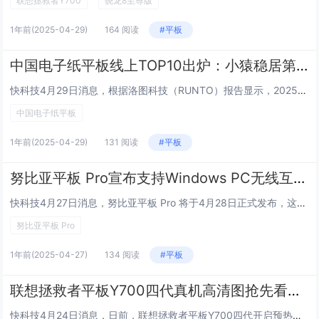
联想拯救者Y700
骁龙8至尊版
1年前
(2025-04-29)
164 阅读
#平板
中国电子纸平板线上TOP10出炉：小猿稳居第一
快科技4月29日消息，根据洛图科技（RUNTO）报告显示，2025年第一季度，中国电子纸平板市场的全渠道销量为41.7万台，同比增长8.6%。品牌格局方面，小猿、掌阅、文石、科大讯飞以及汉王这五大品牌脱颖而出，占据了线上销量的前五名位置，且...
中国电子纸平板
1年前
(2025-04-29)
131 阅读
#平板
努比亚平板 Pro宣布支持Windows PC无线互联 手机文件秒传
快科技4月27日消息，努比亚平板 Pro 将于4月28日正式发布，这是努比亚首款平板产品。今日，努比亚官方继续对平板进行预热，宣布努比亚平板 Pro支持与Windows PC无线互联，并且努比亚、红魔手机与平板文件秒传，支持自适应投屏。据了...
努比亚平板 Pro
1年前
(2025-04-27)
134 阅读
#平板
联想拯救者平板Y700四代真机高清图抢先看！8.8英寸安卓性能小钢炮
快科技4月24日消息，日前，联想拯救者平板Y700四代开启预热，根据爆料，该平板将于5月发布。继公布拯救者Y700四代核心配置参数后，官方现在又晒出平板真机高清图，展示设计细节。平板可选黑、白两款配色，背部印有“LEGION”和“LENOV...