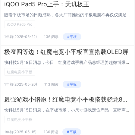
iQOO Pad5 Pro上手：天玑板王
随着平板市场的日渐成熟，各大厂商推出的平板电脑不再仅仅满足于基础的娱乐功能，更多地开始关注如何为用户提供更高效的工作与娱乐体验。作为iQOO今年在平板市场的重量级产品，iQOO Pad5 Pro以其强大的性能和优秀的系统体验，在同价位的安卓...
iQOO Pad5 Pro
1年前
(2025-05-22)
136 阅读
#平板
极窄四等边！红魔电竞小平板官宣搭载OLED屏
快科技5月19日消息，今日，红魔游戏手机产品总经理姜超微博爆料，全新红魔电竞小平板将采用OLED屏幕。姜超称，相较于目前市面上的LCD平板，红魔电竞小平板做到了极窄四等边，两个关键词，一是足够窄，二是四边等，想要追求极致视效的小尺寸平板的用...
红魔电竞小平板
1年前
(2025-05-20)
113 阅读
#平板
最强游戏小钢炮！红魔电竞小平板搭载骁龙8至尊版+内置风扇
快科技5月15日消息，在平板市场，小尺寸游戏定位产品一直呼声很高，此前只有iPad mini系列和联想拯救者Y700系列可选。现在红魔电竞小平板也即将登场，预计最快本月发布，最晚6月。最强游戏小钢炮！红魔电竞小平板搭载骁龙8至尊版+内置风扇...
红魔电竞小平板
1年前
(2025-05-15)
136 阅读
#平板