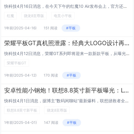
快科技4月16日消息，在今天下午的红魔10 Air发布会上，官方还带来了一个彩蛋——红魔电竞平板新品即将登场。集合官方海报和此前爆料，这无疑就是传闻中的红魔小尺寸电竞平板。博主定焦数码曾透露，红魔小尺寸电竞平板比目前的尺寸小很多，预计应该会...
红魔
骁龙8至尊版
电竞小平板
1年前
(2025-04-16)
151 阅读
#平板
荣耀平板GT真机照泄露：经典大LOGO设计再现
快科技4月12日消息，荣耀GT系列即将迎来一款新款平板，从曝光的信息来看，这款平板在外观设计上延续了荣耀GT系列风格。荣耀平板GT真机照泄露：经典大LOGO设计再现据悉，平板采用对称式方形影像模组和闪光灯设计，横排大Logo极具辨识度，整体...
荣耀平板GT
1年前
(2025-04-12)
170 阅读
#平板
安卓性能小钢炮！联想8.8英寸新平板曝光：LCD屏+骁龙8至尊版
快科技4月1日消息，据博主“数码闲聊站”最新爆料，联想拯救者全新小平板即将登场，将搭载8.8英寸华星超高刷LCD屏幕。性能方面将搭载骁龙8至尊版，将成为安卓最强性能小钢炮，是绝佳的电竞平板。安卓性能小钢炮！联想8.8英寸新平板曝光：LCD屏...
联想8.8英寸新平板
骁龙8至尊版
1年前
(2025-04-01)
147 阅读
#平板