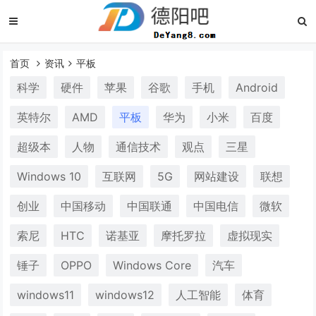
首页
资讯
平板
科学
硬件
苹果
谷歌
手机
Android
英特尔
AMD
平板
华为
小米
百度
超级本
人物
通信技术
观点
三星
Windows 10
互联网
5G
网站建设
联想
创业
中国移动
中国联通
中国电信
微软
索尼
HTC
诺基亚
摩托罗拉
虚拟现实
锤子
OPPO
Windows Core
汽车
windows11
windows12
人工智能
体育