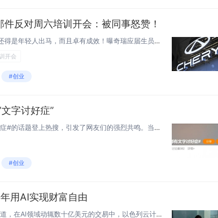
邮件反对周六培训开会：被同事怒赞！
快科技8月8日消息，整顿职场还得是年轻人出马，而且卓有成效！曝奇瑞应届生员工发邮件反对周六培训开会：被同事怒赞！近日有网友爆料，奇瑞汽车事业部通知周六上午培训，下午开会，这明显占用非工作时间的行为引起了不满，而通过校招进来的应届生员工李泽凯...
训开会
#创业
“文字讨好症”
近日，#原来大家都有文字讨好症#的话题登上热搜，引发了网友们的强烈共鸣。当代打工人 正在患上“文字讨好症”微博截图根据网友的分享，文字讨好症的表现包括但不仅限于以下几种：· 喜欢用叠词和装可爱的表情，比如嗯嗯、okk、来啦来啦。· 句末一定...
#创业
年用AI实现财富自由
快科技7月17日消息，据媒体报道，在AI领域动辄数十亿美元的交易中，以色列云计算巨头Wix以8000万美元现金收购单人初创公司Base44的故事，堪称一则快速致富的时代寓言。这家由31岁创始人Maor Shlomo于去年底创立、今年3月才正...