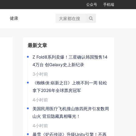
公众号
手机端
健康
最新文章
Z Fold8系列卖爆！三星确认韩国预售14
4万台 创Galaxy史上新纪录
3小时前
《蜘蛛侠:崭新之日》上映不到一周 轻松
拿下2026年全球票房冠军
4小时前
美国民用医疗飞机撞山致四死并引发数周
山火 背后隐藏真相曝光！
4小时前
暴雪《炉石传说》升级Unity引擎！不再