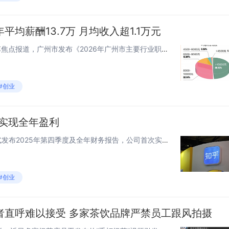
均薪酬13.7万 月均收入超1.1万元
快科技4月10日消息，据网约车焦点报道，广州市发布《2026年广州市主要行业职工薪酬福利集体协商参考信息》，披露去年网约车司机平均薪酬13.7万。这是自2019年开始，广州市总工会连续第八年发布《集体协商参考信息》。作为一大亮点，今年新增了...
#创业
次实现全年盈利
快科技3月26日消息，知乎正式发布2025年第四季度及全年财务报告，公司首次实现全年Non-GAAP盈利，标志着知乎从高速增长转向高质量发展，正式迈入盈利新阶段。财报显示，2025年知乎全年营收27.5亿元，全年经调整净利润达到3790万元...
#创业
者直呼难以接受 多家茶饮品牌严禁员工跟风拍摄