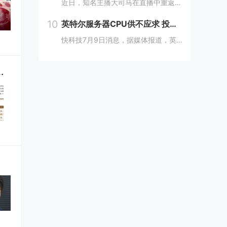
近日，知名主播大司马在直播中重返《英雄联盟》峡谷，操刀皇子进行排位对局。在比赛过程中，他再次展现了曾经让玩家津津乐道的招牌技巧——“精准读秒”，凭借经验判断在没有任何视野信息的情况下，准确预判敌方打野剑圣的位置，引发直播间热议。大司马回归《...
10
英特尔服务器CPU供不应求 投行分析师：价格上调也不会对需求造成影响
快科技7月9日消息，据媒体报道，英特尔已正式确认上调部分消费级与服务器CPU价格，涨幅因产品线而异。消费级处理器涨价幅度在30至50美元之间，而数据中心级产品则高达数百甚至上千美元。官方解释称，此次调价主要受供应链成本上升及需求持续超过供应...
来深夜公示8.3万人简历成功投递