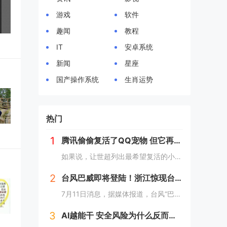
游戏
软件
趣闻
教程
IT
安卓系统
新闻
星座
国产操作系统
生肖运势
热门
1
腾讯偷偷复活了QQ宠物 但它再也不会死了
如果说，让世超列出最希望复活的小游戏。那么这只动不动就要死，上点班就喊累的胖企鹅，绝对可以排到前列。而就在一个月前，QQ 似乎准备让它回归了。内测上线了全新的 QQ 宠物功能。腾讯偷偷复活了QQ宠物 但它再也不会死了读到这，是不是不少人已经...
2
台风巴威即将登陆！浙江惊现台风霞粉紫色天空
7月11日消息，据媒体报道，台风“巴威”将于今天夜间至明天凌晨在浙江温岭至瑞安一带沿海登陆。中央气象台今天傍晚继续发布台风橙色预警。受台风巴威影响，目前浙江温州洞头风力逐渐增强，当地已发布海浪红色预警，沿海地区防御等级持续提升。值得一提的是...
3
AI越能干 安全风险为什么反而越大？（附防范方法）