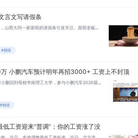
用文言文写请假条
10月7日消息，据媒体报道，山西大同一家面馆的请假条引发关注。面馆老板用文言文写了一张请假条：家有良田几亩、秋已至，为父焦之，几经书信崔促于我，父命不敢违，待我去去三日便回。 有网友表示，国庆假期人人都抢着做生意，...
#创业
0万 小鹏汽车预计明年再招3000+ 工资上不封顶
快科技9月20日消息，昨天，何小鹏回到母校华南理工大学，参与小鹏汽车2026届「探索者计划」全球校园招聘活动。何小鹏表示，2026年，小鹏预计会招聘超过3000名毕业生，而且对于特别优秀的同学，（工资）上不封顶。他透露，在2025年招聘的毕...
#创业
最低工资迎来“普调”：你的工资涨了没
8月24日消息，据国内媒体报道称，近日，多地调整最低工资标准。近日，北京市人力资源和社会保障局发布《关于调整北京市2025年最低工资标准的通知》，自2025年9月1日起执行。通知中显示，月最低工资标准由每月2420元调整为2540元；非全日...