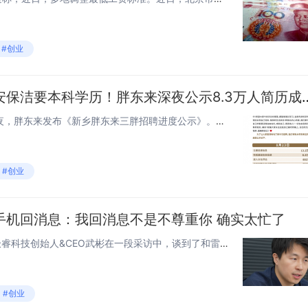
#创业
论读书的重要性：保安保洁要本科学历！胖东
快科技8月24日消息，23日深夜，胖东来发布《新乡胖东来三胖招聘进度公示》。公示显示，新乡胖东来招聘报名通道，系统注册信息13.2万人，在报名信息的接收过程中，基础信息投递8.3万人。在完成基础信息投递成功的应聘者中，系统按照基本应聘条件进...
#创业
手机回消息：我回消息不是不尊重你 确实太忙了
快科技8月19日消息，近日，极睿科技创始人&CEO武彬在一段采访中，谈到了和雷军见面时的细节。他表示，疫情时期收入突然降到了零，然后每个月工资要发两三百万，那段时间是压力最大的一年，但是也非常感谢雷总（雷军）投了我们。武彬回忆道，雷军来了之...
#创业