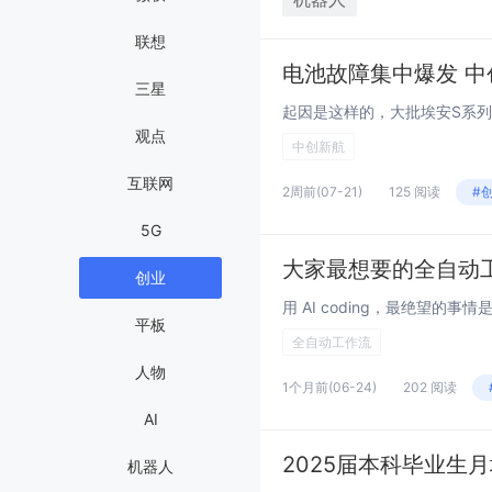
联想
电池故障集中爆发 
三星
观点
中创新航
互联网
2周前
(07-21)
125 阅读
#
5G
大家最想要的全自动
创业
平板
全自动工作流
人物
1个月前
(06-24)
202 阅读
AI
机器人