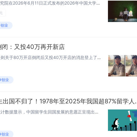
快科技6月11日消息，麦可思研究院在2026年6月11日正式发布的2026年中国大学生就业报告显示，2025届本科毕业生毕业半年后的平均月收入为6435元，该数值明显高于同期全国城镇居民月均可支配收入的4709元水平。扣除物价波动带来的价格...
元
#创业
倒闭：又投40万再开新店
4月16日消息，最近，微博上一则关于80万开店倒闭后又投40万开店的消息登上了热搜，引发了公众的广泛讨论。据媒体报道，故事的主角是26岁的安徽小伙朱俊锋，当时他投入80万元在上海开了一家羊肉面馆，然而现实十分残酷，店铺仅仅营业了十几天就宣告...
#创业
别再传八成清华毕业生出国不归了！19
快科技4月13日消息，据最新统计数据显示，中国留学生回国发展的意愿正呈现出显著增强的态势。在历年来的留学群体中，已有累计698万人学成归国，超过87%的留学人员最终选择回到祖国工作和生活。教育部留学服务中心的最新数据也印证了这一趋势。202...
#创业