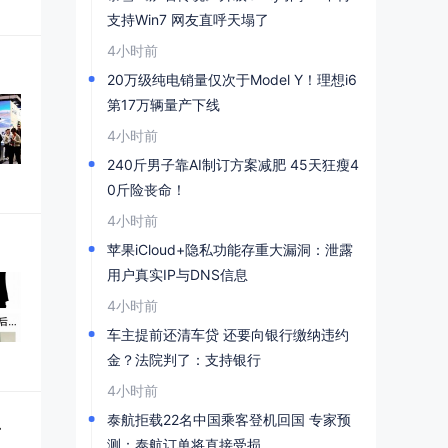
支持Win7 网友直呼天塌了
4小时前
20万级纯电销量仅次于Model Y！理想i6
第17万辆量产下线
4小时前
240斤男子靠AI制订方案减肥 45天狂瘦4
0斤险丧命！
4小时前
苹果iCloud+隐私功能存重大漏洞：泄露
用户真实IP与DNS信息
4小时前
车主提前还清车贷 还要向银行缴纳违约
金？法院判了：支持银行
4小时前
在工科赛道
泰航拒载22名中国乘客登机回国 专家预
测：泰航订单将直接受损