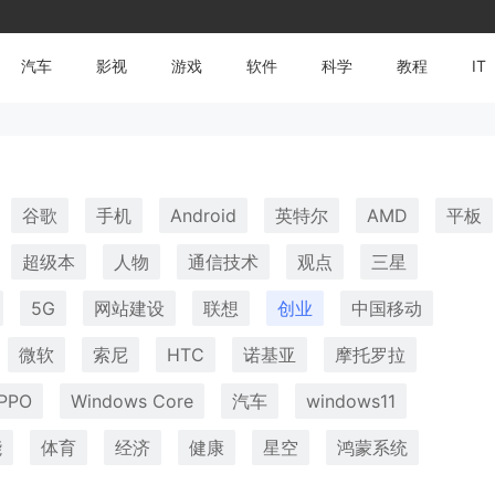
汽车
影视
游戏
软件
科学
教程
IT
谷歌
手机
Android
英特尔
AMD
平板
超级本
人物
通信技术
观点
三星
5G
网站建设
联想
创业
中国移动
微软
索尼
HTC
诺基亚
摩托罗拉
PPO
Windows Core
汽车
windows11
能
体育
经济
健康
星空
鸿蒙系统