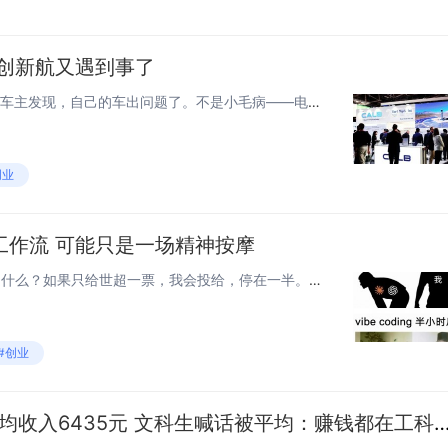
中创新航又遇到事了
起因是这样的，大批埃安S系列车主发现，自己的车出问题了。不是小毛病——电池鼓包、漏液、电芯炸裂，开着开着直接趴窝，有的车在行驶中断电。投诉平台炸了，车质网、黑猫投诉，满屏都是埃安S车主的控诉。15万-30万公里区间电池集中鼓包、漏液，涉及规...
创业
工作流 可能只是一场精神按摩
用 AI coding，最绝望的事情是什么？如果只给世超一票，我会投给，停在一半。干了半小时，项目刚起好框架，它停在一半。弹出十个细节 bug，修了三个，它停在一半。程序动了上百行，测试没跑完，它停在一半。大家最想要的全自动工作流 可能只是...
#创业
2025届本科毕业生月均收入6435元 文科生喊话被平均：赚钱都