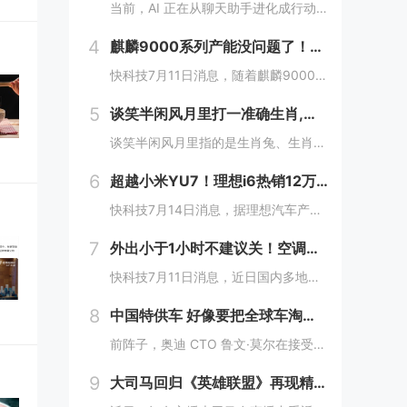
当前，AI 正在从聊天助手进化成行动助手。它能帮我们搜索资料、下载软件、运行命令、操作文件，甚至管理账号和邮箱。很多原本需要手动完成的任务，现在只要一句话，AI 就能自动执行。但很多人没有意识到一个问题：当 AI 不再只是“说”，而是开始“...
4
麒麟9000系列产能没问题了！华为Pura 90要走向全球 7月14吉隆坡见
快科技7月11日消息，随着麒麟9000系列处理器的产能稳步释放，华为旗下多款搭载自研旗舰芯片的机型也开始加速向海外市场推进铺货，此前仅在国内市场供应的影像旗舰序列，正式开启大规模出海节奏。现在定位高端旗舰的Pura 90s Pro系列已经率...
5
谈笑半闲风月里打一准确生肖,解释释义落实词语
谈笑半闲风月里指的是生肖兔、生肖马、生肖羊，谈笑半闲风月里在十二生肖中代表的是生肖兔、马、羊、猴，这句古语描绘的是一种闲适自在的生活态度，暗喻人在纷扰中保持从容的心境，从命理角度看，与这种意境契合的生肖往往具备豁达、灵动的性格特质，以下将围...
6
超越小米YU7！理想i6热销12万辆拿下上半年中大型SUV销冠
快科技7月14日消息，据理想汽车产品经理分享，今年上半年，理想i6销量已突破12万辆，成功超越小米YU7、方程豹钛7拿下中大型SUV榜冠军。作为理想推出的第三款纯电车，i6确实承担着重担，同时也不负使命，连续3个月月销破2万台，是20万几仅...
7
外出小于1小时不建议关！空调重启一次耗的电 相当于连续开30分钟
快科技7月11日消息，近日国内多地接连遭遇持续极端高温，连日炙烤的晴热天气下，空调成了绝大多数家庭消暑纳凉的刚需家电，日常使用时长被拉到全年峰值。针对不少人短时间外出就随手关掉空调的习惯，相关家电领域的专家特意给出了更合理的用能建议，如果外...
8
中国特供车 好像要把全球车淘汰了！
前阵子，奥迪 CTO 鲁文·莫尔在接受海外媒体 GoAuto 采访中说了一句： 一款车型就能满足全球需求的时代，已经过去了。中国特供车 好像要把全球车淘汰了！这句话我觉得说的很对，但不知道是他本人还是媒体的转述出了偏差，反正后面听起来就挺...
9
大司马回归《英雄联盟》再现精准读秒！宝刀未老惊到小司马