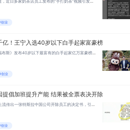
快科技1月7日消息，据媒体报道，近日多家奶茶店员工发布的“手打奶茶”视频引发热议。视频里徒手捶打冰块、直接搅动奶茶等操作让不少消费者直呼“难以接受”。对比，多家茶饮品牌在内部发布通知，严禁员工跟风拍摄。据悉，茉莉奶白下发通知，全国营运管理组...
#创业
千亿！王宁入选40岁以下白手起家富豪榜
快科技1月7日消息，日前，《福布斯》发布40岁以下最富有的白手起家亿万富豪榜单。据《福布斯》统计，截至2025年12月，全球共有71位39岁及以下白手起家（而非继承财富）的亿万富豪。其中，38岁的泡泡玛特董事长王宁及家族以157亿美元（约合...
#创业
因提倡加班提升产能 结果被全票表决开除
快科技1月6日消息，近日，网上流传出一张特斯拉中国公司开除员工的决定书，引发网友热议。网传特斯拉产线组长因提倡加班提升产能 结果被全票表决开除决定书显示，特斯拉上海超级工厂47B产线组长，提议延长员工工时提升产能，被认定为“伤害、压迫员工”...
#创业