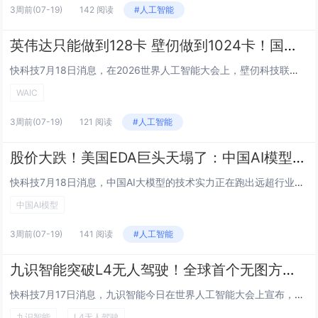
3周前
(07-19)
142 阅读
#人工智能
英伟达只能做到128卡 壁仞做到1024卡！国产光互连超节点WAIC首发
快科技7月18日消息，在2026世界人工智能大会上，壁仞科技联合曦智科技与中兴通讯首次公开了光跃LightSphere X光互连超节点，以1024张GPU卡的集群规模引发行业震动。作为对比，英伟达当前基于传统电互联方案的单集群上限约为128...
WAIC
3周前
(07-19)
121 阅读
#人工智能
股价大跌！美国EDA巨头天塌了：中国AI模型48小时跑通芯片设计
快科技7月18日消息，中国AI大模型的技术实力正在跑出远超行业预期的增长速度，最新发布的Kimi K3居然只用48小时就全程跑通了完整芯片设计流程，直接给长期依托垄断优势限制国内半导体产业发展的EDA封锁，打出了全新的破局可能性。据官方披露...
中国AI模型
3周前
(07-19)
141 阅读
#人工智能
九识智能突破L4无人驾驶！全球首个无图方案规模化量产
快科技7月17日消息，九识智能今日在世界人工智能大会上宣布，公司已实现L4级无人驾驶无图方案的规模化量产，成为全球首家达成此成就的企业。目前，该技术已在九识智能新增运营路线中实现30%的渗透率，预计到本月底，L4无图运营里程将突破4万公里。...
九识智能
L4无人驾驶