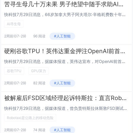
苦寻生母几十万未果 男子绝望中随手求助AI：奇迹真出现了！
快科技7月29日消息，66岁加拿大男子阿夫塔尔·辛格耗费数十年寻找亲生母亲，动用档案库、社交平台、私家侦探多方渠道都一无所获。濒临绝望之际，他抱着试试看的心态向AI输入零散记忆线索，竟成功串联关键信息，找到失散半个世纪的母亲与同父异母的妹妹...
AI寻生母
2周前
(07-29)
96 阅读
#人工智能
硬刚谷歌TPU！英伟达重金押注OpenAI前首席科学家：全栈供给GPU算力
快科技7月29日消息，据媒体报道，英伟达宣布，对OpenAI前首席科学家伊利亚·苏茨克维（Ilya Sutskever）创立的神秘AI实验室Safe Superintelligence进行了一笔“规模可观”的投资。这笔交易属于双方长期合作框...
谷歌TPU
GPU算力
2周前
(07-29)
82 阅读
#人工智能
被解雇后FSD区域经理起诉特斯拉：直言Robotaxi是公路上的移动危险
快科技7月29日消息，据媒体报道，曾负责特斯拉休斯敦FSD测试业务的经理哈维尔·梅德拉诺在逐级反映“系统性安全监管缺陷”后遭到解雇，目前正以“非法报复”为由起诉特斯拉。梅德拉诺称，特斯拉既不愿增加资源，也拒绝增聘人员，最终让Robotaxi...
Robotaxi是公路上的移动危险
2周前
(07-29)
74 阅读
#人工智能