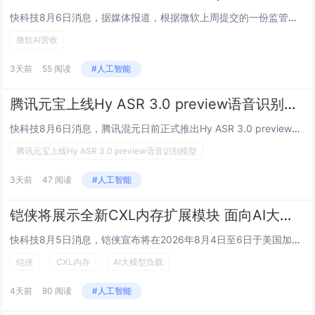
快科技8月6日消息，据媒体报道，根据微软上周提交的一份监管文件，在截至2026年6月的财年内，公司从OpenAI获得的营收达241亿美元。这一数字意味着，OpenAI已贡献微软AI业务总营收的半数以上，占比甚至可能高达约70%。该数据一经披...
微软AI营收
3天前
55 阅读
#人工智能
腾讯元宝上线Hy ASR 3.0 preview语音识别模型：各种方言、复杂环境都能听清
快科技8月6日消息，腾讯混元日前正式推出Hy ASR 3.0 preview语音识别模型，已率先落地腾讯元宝App面向全部用户免费使用。依托Hy3基座大模型打通声学识别与语义理解，彻底摆脱传统语音识别生硬转写短板，在多方言口音、嘈杂收音、远...
腾讯元宝上线Hy ASR 3.0 preview语音识别模型
3天前
47 阅读
#人工智能
铠侠将展示全新CXL内存扩展模块 面向AI大模型负载
快科技8月5日消息，铠侠宣布将在2026年8月4日至6日于美国加利福尼亚州圣克拉拉举行的全球闪存峰会（FMS 2026）上，展出其兼容Compute Express Link（CXL）标准的内存扩展模块——KIOXIA XL1系列。该新品采...
铠侠
CXL内存
AI大模型负载
4天前
80 阅读
#人工智能