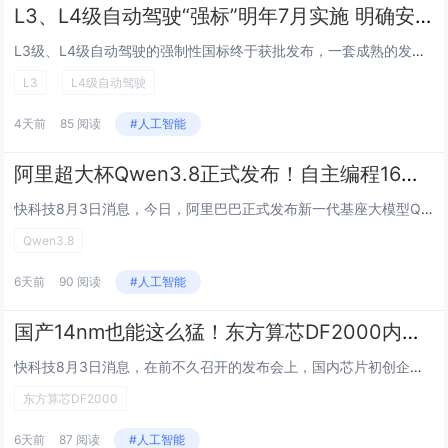
L3、L4级自动驾驶“强标”明年7月实施 明确安全主体责任、接管机制
L3级、L4级自动驾驶的强制性国标终于获批发布，一套成熟的发展体系开始形成。8月4日，财联社记者从工信部网站获悉，在公开征求意见一个多月后，7月30日，工信部组织制定并归口的《智能网联汽车 自动驾驶系统安全要求》（GB 44721—2026...
L3
L4级自动驾驶
4天前
85 阅读
#人工智能
阿里超大杯Qwen3.8正式发布！自主编程16天搓出另一个“Hermes Agent”
快科技8月3日消息，今日，阿里巴巴正式发布新一代基座大模型Qwen3.8，总参数量2.4万亿，在编程（Coding）和专业办公（Cowork）方面能力大幅提升。在今日放榜的权威三方榜单Arena中，阿里Qwen模型仅次于Anthropic的...
Qwen3.8
6天前
90 阅读
#人工智能
国产14nm也能这么猛！东方算芯DF2000内存带宽超英伟达GB200近两倍
快科技8月3日消息，在前不久召开的发布会上，国内芯片初创企业东方算芯正式公布了其首款AI芯片DF1000，同时还披露了下代DF2000芯片及TY64超级节点的性能指标。其中DF2000基于成熟的14nm工艺，BF16算力达到1000TFLO...
东方算芯DF2000
6天前
87 阅读
#人工智能