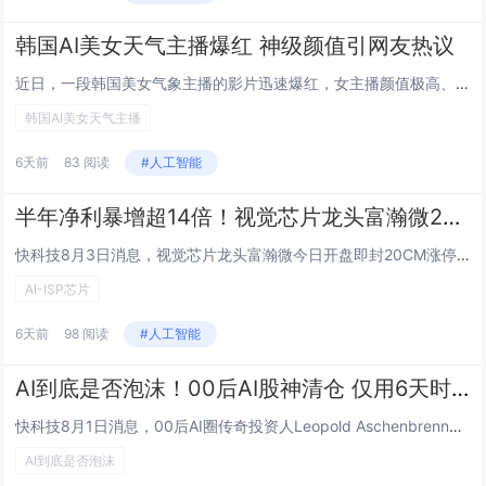
韩国AI美女天气主播爆红 神级颜值引网友热议
近日，一段韩国美女气象主播的影片迅速爆红，女主播颜值极高、气质亮眼，在摄影棚内以极为流畅的口条与自然肢体语言讲解天气。由于画面质感逼真，不少网友赞叹她「比偶像还漂亮」。然而随着影片疯传，真相随之揭晓，这位名为「金诗雅」（Kim Sia）的女...
韩国AI美女天气主播
6天前
83 阅读
#人工智能
半年净利暴增超14倍！视觉芯片龙头富瀚微20CM一字涨停：AI-ISP芯片卖爆了
快科技8月3日消息，视觉芯片龙头富瀚微今日开盘即封20CM涨停，报67.48元/股，总市值达157亿元。涨停的直接催化剂，是公司7月31日晚间披露的半年报业绩预告。富瀚微预计2026年上半年营业收入14亿元至15亿元，同比增长103.48%...
AI-ISP芯片
6天前
98 阅读
#人工智能
AI到底是否泡沫！00后AI股神清仓 仅用6天时间血亏1400亿：本人道歉以后不碰杠杆
快科技8月1日消息，00后AI圈传奇投资人Leopold Aschenbrenner此前在写给自家基金投资人的公开信里明确表态，如果你一直在等待一个合适的时机加仓AI相关资产，当下或许就是最好的入场窗口。谁也没料到，给出加仓建议仅仅六天之后...
AI到底是否泡沫