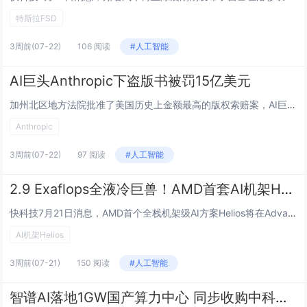
特斯拉FSD
3周前
(07-22)
106 阅读
#人工智能
AI巨头Anthropic下盗版书被罚15亿美元
加州北区地方法院批准了美国历史上金额最高的版权索赔案，AI巨头Anthropic因下载盗版书籍训练人工智能模型需向版权所有者支付15亿美元和解金，加州法院已批准该和解协议。Anthropic下盗版书被罚15亿美元控辩双方均宣布取得胜利。代表...
Anthropic
3周前
(07-22)
97 阅读
#人工智能
2.9 Exaflops全液冷巨兽！AMD首套AI机架Helios亮相：向NVIDIA发起全面挑战
快科技7月21日消息，AMD首个全栈机架级AI方案Helios将在Advancing AI 2026活动上正式发布，目前官方已经公布了详细规格参数，从GPU到CPU到网络芯片全部自研，对标NVIDIA现有Oberon和即将推出的Kyber机...
AI机架Helios
3周前
(07-21)
150 阅读
#人工智能
智谱AI落地1GW国产算力中心 同步收购中科加禾扩版图