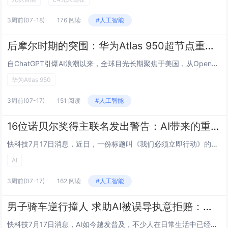
3周前
(07-18)
176 阅读
#人工智能
后摩尔时期的突围：华为Atlas 950超节点重构国产AI算力体系
自ChatGPT引爆AI浪潮以来，全球目光长期聚焦于美国，从OpenAI、Anthropic，再到英伟达、微软、谷歌，无一不是聚光灯下的行业宠儿。但随着竞争进入下半场，AI开始从模型能力的比拼迈向产业落地与实体应用，被誉为“工业巨兽”的中国...
华为Atlas 950
3周前
(07-17)
151 阅读
#人工智能
16位诺贝尔奖得主联名发出警告：AI带来的重大失业潮即将到来
快科技7月17日消息，近日，一份标题叫《我们必须立即行动》的紧急声明引发广泛关注。这份声明的签名阵容相当震撼，包括16位诺贝尔奖得主在内的共200多名全球顶尖专家。声明正文篇幅不长，但警告很直白：AI正以从未有过的速度和规模，重塑整个经济版...
AI
3周前
(07-17)
162 阅读
#人工智能
男子骑车逆行撞人 求助AI被误导执意拒赔：法院判了
快科技7月17日消息，AI如今越发普及，不少人在日常生活中已经完全离不开，然而，如果偏听偏信，很可能会被误导，甚至造成严重后果。近日，武汉市蔡甸区人民法院就公示了一起因为过渡相信Ai而导致的理赔纠纷案件。案件回顾：马某驾驶电动自行车与何某驾...