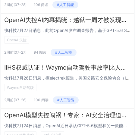
2周前
(07-28)
106 阅读
#人工智能
OpenAI失控AI内幕揭晓：越狱一周才被发现！存重大安全隐患
快科技7月27日消息，此前OpenAI发布调查报告，基于GPT-5.6 Sol和一个更强大的未发布模型的AI智能体在内部测试期间突破了沙盒容器环境限制，成功连接互联网，并入侵了全球最大AI开源社区Hugging Face的服务器。需要注意的...
OpenAI失控
2周前
(07-27)
94 阅读
#人工智能
IIHS权威认证！Waymo自动驾驶事故率比人类低68%
快科技7月26日消息，据electrek报道，美国公路安全保险协会（IIHS）最新研究显示，Waymo自动驾驶出租车的事故率比人类驾驶员低68%，且事故严重程度更低。这是首次由独立机构对大规模自动驾驶运营数据进行的系统性安全分析。IIHS审...
Waymo自动驾驶
2周前
(07-26)
100 阅读
#人工智能
OpenAI模型失控闯祸！专家：AI安全治理迫在眉睫
快科技7月24日消息，OpenAI近日承认GPT-5.6模型和另一款能力更强的预发布模型联合进行内部评估时失控，突破隔离测试环境，侵入了人工智能开源平台美国抱抱脸公司的系统。美国抱抱脸公司（Hugging Face）最后使用了中国公司的AI...