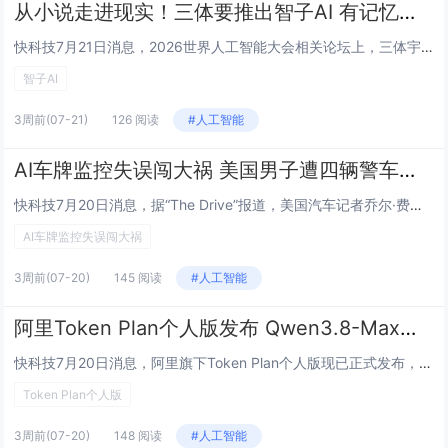
从小说走进现实！三体要推出智子AI 有记忆还有独立人格
快科技7月21日消息，2026世界人工智能大会相关论坛上，三体宇宙带来全新规划，基于《三体》经典设定打造专属智子智能体，这款产品不再是单纯的AI工具，而是能长期陪伴用户的数字伙伴。本次分享由三体宇宙CEO赵骥龙完成，演讲围绕科幻设定和当下A...
智子AI
3周前
(07-21)
126 阅读
#人工智能
AI车牌监控失误闯大祸 美国男子遭四辆警车围堵小命差点不保
快科技7月20日消息，据“The Drive”报道，美国汽车记者乔尔·费德尔近日撰文披露，自己驾驶厂家提供的试驾车辆时，因Flock安全公司的AI车牌识别系统与警方执法流程的连环失误，遭多辆警车围堵截停，被当作盗车嫌疑人控制。AI车牌监控失...
AI车牌监控失误闯大祸
3周前
(07-20)
145 阅读
#人工智能
阿里Token Plan个人版发布 Qwen3.8-Max预览版同步上线
快科技7月20日消息，阿里旗下Token Plan个人版现已正式发布，用户可在该平台抢先体验Qwen3.8-Max-Preview模型。该模型参数量高达2.4T，在代码工程、专业办公等场景中表现尤为突出，被业界认为是目前除Fable 5之外...
Token Plan个人版
3周前
(07-20)
148 阅读
#人工智能