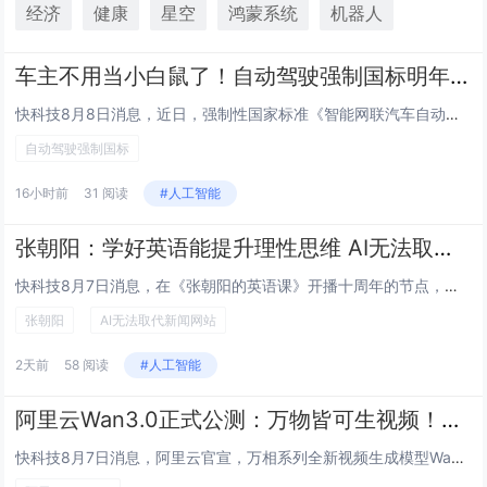
经济
健康
星空
鸿蒙系统
机器人
车主不用当小白鼠了！自动驾驶强制国标明年落地：禁用量产车主当众测样本
快科技8月8日消息，近日，强制性国家标准《智能网联汽车自动驾驶系统安全要求》（GB 44721-2026）已于7月30日由国家市场监督管理总局和国家标准化管理委员会正式批准发布，2027年7月1日起施行。这是中国自动驾驶史上首部针对L3级有...
自动驾驶强制国标
16小时前
31 阅读
#人工智能
张朝阳：学好英语能提升理性思维 AI无法取代新闻网站因人类要看的是视角
快科技8月7日消息，在《张朝阳的英语课》开播十周年的节点，搜狐创始人、董事局主席兼首席执行官张朝阳公开发声，分享了自己对AI技术冲击传统新闻行业的独到看法。张朝阳坦言，最近两年人工智能技术迭代速度非常快，整个行业已经发生了深刻变革，但他始终...
张朝阳
AI无法取代新闻网站
2天前
58 阅读
#人工智能
阿里云Wan3.0正式公测：万物皆可生视频！单次可生成30秒
快科技8月7日消息，阿里云官宣，万相系列全新视频生成模型Wan3.0启动公测，该模型在成片时长、多素材输入、画面真实度、跨帧一致性四大维度完成全面升级。在视频时长方面，模型支持单次生成最长30秒完整视频，可实现一镜到底、多段连续运镜等复杂镜...