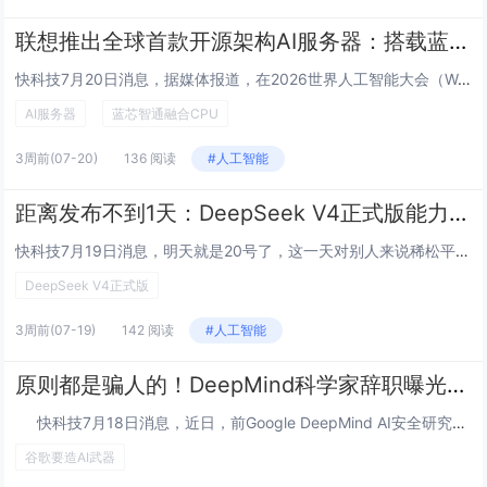
联想推出全球首款开源架构AI服务器：搭载蓝芯智通融合CPU
快科技7月20日消息，据媒体报道，在2026世界人工智能大会（WAIC 2026）上，联想与蓝芯算力联合推出全球首款搭载LX500处理器的2U机架式服务器——联想问天WR5219 G5。这是联想首次公开展示基于RISC-V架构的服务器整机产...
AI服务器
蓝芯智通融合CPU
3周前
(07-20)
136 阅读
#人工智能
距离发布不到1天：DeepSeek V4正式版能力堪比核弹
快科技7月19日消息，明天就是20号了，这一天对别人来说稀松平常，但对DeepSeek来说异常重要——此前官方就明确7月中旬发布DeepSeek V4正式版，现在就剩一天时间了。这几天AI圈最火的新闻是Kimi K3的发布，这款2.8万亿参...
DeepSeek V4正式版
3周前
(07-19)
142 阅读
#人工智能
原则都是骗人的！DeepMind科学家辞职曝光内幕：谷歌要造AI武器
快科技7月18日消息，近日，前Google DeepMind AI安全研究员Alex Turner公开发表万字辞职长文，指控谷歌与五角大楼签署了毫无红线的军事AI合作协议。Turner在DeepMind从事AI安全研究超过两年。他...
谷歌要造AI武器