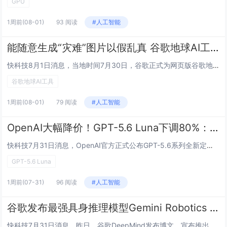
GPU
1周前
(08-01)
93 阅读
#人工智能
能随意生成“灾难”图片以假乱真 谷歌地球AI工具上线不到一天就遭下架
快科技8月1日消息，当地时间7月30日，谷歌正式为网页版谷歌地球上线AI图像生成工具，依托Gemini旗下Nano Banana 2大模型，用户只需要定位全球任意地点，输入文字指令，就能基于真实卫星航拍底图生成全新场景。谷歌最初介绍，这项功...
谷歌地球AI工具
1周前
(08-01)
79 阅读
#人工智能
OpenAI大幅降价！GPT-5.6 Luna下调80%：性价比超DeepSeek V4 Pro
快科技7月31日消息，OpenAI官方正式公布GPT-5.6系列全新定价方案，本次调价仅针对Terra、Luna两款中端、轻量级模型，旗舰GPT-5.6 Sol定价维持不变。其中，面向批量轻量化推理场景的Luna迎来史上最大幅度调价，输入、...
GPT-5.6 Luna
1周前
(07-31)
96 阅读
#人工智能
谷歌发布最强具身推理模型Gemini Robotics ER 2：支持连续视频理解与多机器人协作
快科技7月31日消息，昨日，谷歌DeepMind发布博文，宣布推出一款全新的、面向机器人的人工智能模型，声称可使人形机器人能够协调全身动作。新模型名为Gemini Robotics 2，其能够让机器人在执行任务时完成行走、下蹲、操控物体等动...