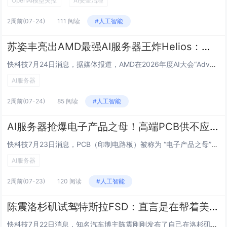
OpenAI模型失控
AI安全治理
2周前
(07-24)
111 阅读
#人工智能
苏姿丰亮出AMD最强AI服务器王炸Helios：全线投产 Q3末大规模出货
快科技7月24日消息，据媒体报道，AMD在2026年度AI大会“Advancing AI 2026”上，CEO苏姿丰正式推出首款机架式AI系统Helios，直接对标英伟达旗舰产品。该服务器搭载最新Venice CPU与全新MI455X AI...
AI服务器
2周前
(07-24)
85 阅读
#人工智能
AI服务器抢爆电子产品之母！高端PCB供不应求 价格涨超300%
快科技7月23日消息，PCB（印制电路板）被称为 “电子产品之母”，是电子产品中不可或缺的核心基础件，家用电器、企业服务器里面的主板都得用到。据央视理财经报道，今年以来，受AI算力需求爆发带动，高端PCB市场供不应求，产品价格持续上涨，产业...
AI服务器
2周前
(07-23)
120 阅读
#人工智能
陈震洛杉矶试驾特斯拉FSD：直言是在帮着美国人“降智”
快科技7月22日消息，知名汽车博主陈震刚刚发布了自己在洛杉矶试驾满血版特斯拉FSD的视频，并给出犀利评价：美版特斯拉FSD智能化能力过于成熟，长期依赖会大幅弱化人类驾驶能力，相当于在给美国司机“降智”。他本次试驾车辆搭载了HW4.0后期硬件...