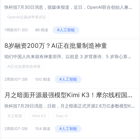
快科技7月30日消息，据媒体报道，近日，OpenAI联合创始人兼总裁格雷格·布罗克曼就苹果公司起诉事宜回应称：公司无意获取其他公司的商业秘密，并将专注自身技术与长期产品路线。在接受媒体采访时，布罗克曼重申OpenAI已公开表达的立场：公司对...
OpenAI总裁谈苹果诉讼
1周前
(07-30)
86 阅读
#人工智能
8岁融资200万？AI正在批量制造神童
咱们中国人向来就有神童崇拜。以前是 3 岁背唐诗、5 岁珠心算，就能被十里八乡称一句神。但 AI 出现以后，神童的进化速度突然被按下了加速键，快到有点离谱。如果爱因斯坦降生在今天，恐怕也只能算个智力发育迟缓的差生。当今互联网，正在经历一波史...
AI正在批量制造神童
2周前
(07-29)
100 阅读
#人工智能
月之暗面开源最强模型Kimi K3！摩尔线程国产GPU完成Day-0极速适配
快科技7月29日消息，日前，月之暗面正式开源2.8万亿参数模型Kimi K3，并同步发布模型权重与技术报告。同日，摩尔线程基于AI训推一体智算卡MTT S5000及MUSA软件栈，率先完成Kimi K3的快速适配与稳定运行。摩尔线程表示，此...
月之暗面
Kimi K3
Day-0
2周前
(07-29)
104 阅读
#人工智能