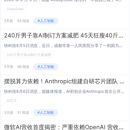
DeepSeek
2天前
53 阅读
#人工智能
240斤男子靠AI制订方案减肥 45天狂瘦40斤险丧命！
快科技8月5日消息，近日，成都市第一人民医院分享了一则因为过度信任AI而导致的严重致病案例。成都34岁陈先生（化名）是一名自媒体从业者，熬夜是常态，加上重油重盐的饮食习惯，体重飙到240斤，他下定决心要改变。于是上网查资料，借助AI工具制定...
240斤男子靠AI制订方案减肥
3天前
66 阅读
#人工智能
摆脱算力依赖！Anthropic组建自研芯片团队 专为Claude打造AI芯片
快科技8月6日消息，据媒体报道，AI初创企业Anthropic首次公开确认，将组建专属内部团队，为旗下Claude大模型量身打造定制化AI芯片，正式落地自研芯片布局。此举依托自研硬件补足算力短板，充分适配Claude模型持续攀升的大规模训练...
AI芯片
3天前
51 阅读
#人工智能
微软AI营收首度揭密：严重依赖OpenAI 营收占比或达70%