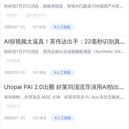
快科技7月21日消息，据媒体报道，智谱AI已建成1GW级国产AI算力数据中心，该中心全部采用国产AI芯片，标志着公司在底层算力基础设施上实现自主化跃升。与此同时，智谱AI于今日正式完成对国产AI异构算力软件公司中科加禾（XCore Sigm...
智谱AI
国产算力中心
3周前
(07-21)
127 阅读
#人工智能
AI假视频太逼真！英伟达出手：22毫秒识别真假
快科技7月21日消息，英伟达推出合成视频检测器（Synthetic Video Detector）NIM微服务，专门用来识别AI生成的假视频，1080p画面处理仅需22毫秒，准确率达到92%。随着AI视频生成技术越来越强，假视频已经能做到以...
AI假视频
3周前
(07-21)
142 阅读
#人工智能
Utopai PAI 2.0出圈 好莱坞顶流导演用AI拍出3分钟大片！
就在刚刚，全球顶流 AIGC 大神、好莱坞导演 PJ Ace 在社交媒体上发布了最新力作，彻底引爆了海外科技与电影圈。PJ Ace 在推文中兴奋地表示，他们借助 Utopai Studios 推出的下一代 AI 视频模型和智能体 PAI2....
AI拍大片
3周前
(07-21)
133 阅读
#人工智能