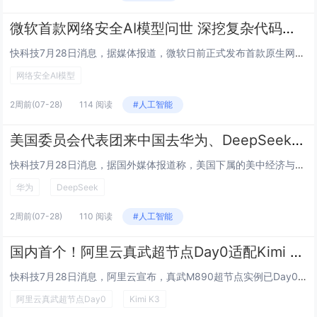
微软首款网络安全AI模型问世 深挖复杂代码隐藏漏洞
快科技7月28日消息，据媒体报道，微软日前正式发布首款原生网络安全模型MAI-Cyber-1-Flash，同时推出名为“感知计划”（Project Perception）的智能体安全系统。这一组合标志着微软在AI安全领域迈出关键一步。微软首...
网络安全AI模型
2周前
(07-28)
114 阅读
#人工智能
美国委员会代表团来中国去华为、DeepSeek等考察：结果被拒
快科技7月28日消息，据国外媒体报道称，美国下属的美中经济与安全审查委员会组织代表团来到中国访问，提出要进入华为、腾讯、阿里巴巴、百度和DeepSeek等多家头部科技企业开展所谓的实地考察，最后被各家企业集体拒绝，代表团相关人员甚至对自己吃...
华为
DeepSeek
2周前
(07-28)
110 阅读
#人工智能
国内首个！阿里云真武超节点Day0适配Kimi K3：单卡吞吐提升1.8倍
快科技7月28日消息，阿里云宣布，真武M890超节点实例已Day0成功适配Kimi K3，成为国内首个跑通近3万亿参数模型的超节点。跑通Kimi K3这样2.8万亿参数的模型，需要将参数分散到几十甚至上百张高速互联的GPU卡上。普通AI集群...
阿里云真武超节点Day0
Kimi K3