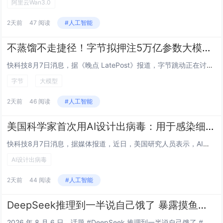
阿里云Wan3.0
2天前
47 阅读
#人工智能
不蒸馏不走捷径！字节拟押注5万亿参数大模型 规模超Kimi K3
快科技8月7日消息，据《晚点 LatePost》报道，字节跳动正在讨论训练一个参数规模超5万亿的模型，它超过阿里的 Qwen 3.8-Max（2.4 万亿参数）和月之暗面的K3（2.8 万亿参数），也是目前国内已知参数规模最大的模型。该计划...
字节
大模型
2天前
46 阅读
#人工智能
美国科学家首次用AI设计出病毒：用于感染细菌 不会对人类构成威胁
快科技8月7日消息，据媒体报道，近日，美国研究人员表示，AI已被用于设计全新的病毒。这些病毒具备完整功能，并能够在实验室中复制，这也是AI首次成功设计出完整的病毒基因组。研究人员最终制造出16种新型病毒，它们被设计用于感染细菌，不会对人类构...
AI设计出病毒
2天前
44 阅读
#人工智能
DeepSeek推理到一半说自己饿了 暴露摸鱼日常
2026 年 8 月 6 日，话题 #DeepSeek 推理到一半说自己饿了 #登上社交平台热搜。有网友晒出 DeepSeek 深度思考模式下的推理过程，AI 在正经分析问题的中途突然走神惦记午饭，引发热议。DeepSeek推理到一半说自己...