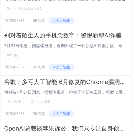
Gemini Robotics ER 2
1周前
(07-31)
96 阅读
#人工智能
别对着陌生人的手机念数字：警惕新型AI诈骗
7月31日消息，据媒体报道，近期出现了一种新型AI诈骗手段，诈骗团伙借助老年人进行行骗。他们让老人以“看不清银行卡号”为由，诱骗热心的路人对着正在视频通话的手机朗读银行卡号或一些看似无关的数字组合，从而在不知不觉中获取受害者的敏感信息。骗子...
AI诈骗
1周前
(07-31)
99 阅读
#人工智能
谷歌：多亏人工智能 6月修复的Chrome漏洞比过去两年还多
快科技7月31日消息，据媒体报道，得益于内部AI工具，谷歌仅用一个月便为Chrome修复了超过过去两年总和的安全漏洞。当地时间30日，谷歌宣布，6月推出的Chrome 149和Chrome 150共修复1072个安全漏洞。此前两年发布的23...
人工智能
Chrome漏洞
1周前
(07-31)
95 阅读
#人工智能
OpenAI总裁谈苹果诉讼：我们只专注自身创新 对窃取其它企业商业机密没兴趣