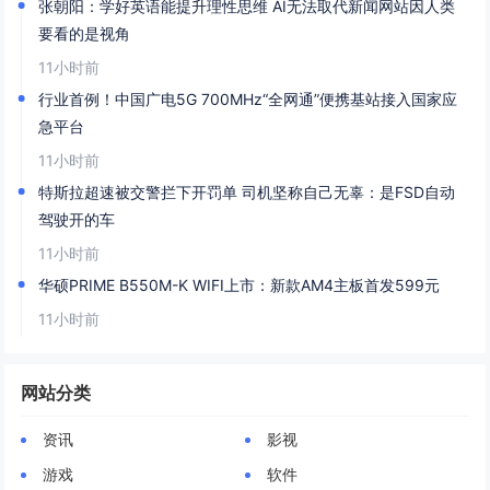
张朝阳：学好英语能提升理性思维 AI无法取代新闻网站因人类
要看的是视角
11小时前
行业首例！中国广电5G 700MHz“全网通”便携基站接入国家应
急平台
11小时前
特斯拉超速被交警拦下开罚单 司机坚称自己无辜：是FSD自动
驾驶开的车
11小时前
华硕PRIME B550M-K WIFI上市：新款AM4主板首发599元
11小时前
网站分类
资讯
影视
游戏
软件