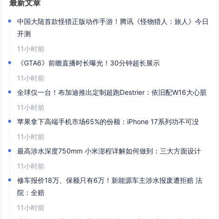
最新文章
中国大陆首款怪猎正版动作手游！腾讯《怪物猎人：旅人》今日
开测
11小时前
《GTA6》前瞻直播时长曝光！30分钟超长展示
11小时前
全球仅一台！布加迪推出定制超跑Destrier：依旧配W16大心脏
11小时前
苹果拿下高端手机市场65%的份额：iPhone 17系列功不可没
11小时前
最高涉水深度750mm 小米澎程详解如何做到：三大方面设计
11小时前
修车报价18万、保额只有6万！新能源车主涉水报废遭拒赔 法
院：全赔
11小时前