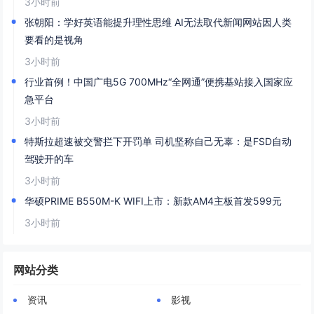
3小时前
张朝阳：学好英语能提升理性思维 AI无法取代新闻网站因人类
要看的是视角
3小时前
行业首例！中国广电5G 700MHz“全网通”便携基站接入国家应
急平台
3小时前
特斯拉超速被交警拦下开罚单 司机坚称自己无辜：是FSD自动
驾驶开的车
3小时前
华硕PRIME B550M-K WIFI上市：新款AM4主板首发599元
3小时前
网站分类
资讯
影视