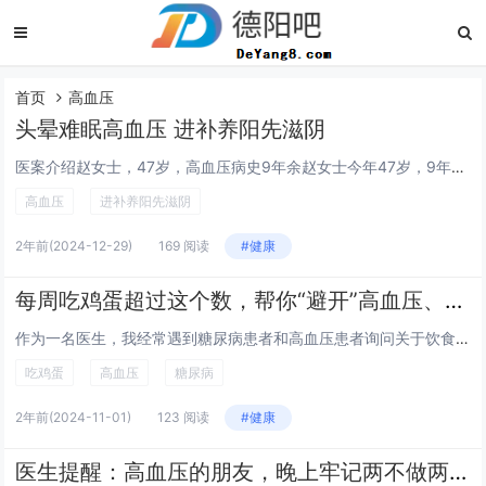
首页
高血压
头晕难眠高血压 进补养阳先滋阴
医案介绍赵女士，47岁，高血压病史9年余赵女士今年47岁，9年前便被诊断出 高血压，虽然一直在服用降压药，但血压控制并不理想，还常常感到 头晕，睡不着觉，心烦，容易焦虑不安。近2年开始出现 腰酸腰疼，偶尔耳鸣，手脚麻木，很怕热，这些不适越来...
高血压
进补养阳先滋阴
2年前
(2024-12-29)
169 阅读
#健康
每周吃鸡蛋超过这个数，帮你“避开”高血压、糖尿病
作为一名医生，我经常遇到糖尿病患者和高血压患者询问关于饮食的问题。鸡蛋，作为一种营养丰富的食物，常常成为讨论的焦点。今天，我想和大家分享一下，如何通过合理摄入鸡蛋来帮助“避开”高血压和糖尿病。首先，我们需要了解鸡蛋中的营养成分。鸡蛋富含优质...
吃鸡蛋
高血压
糖尿病
2年前
(2024-11-01)
123 阅读
#健康
医生提醒：高血压的朋友，晚上牢记两不做两不吃！