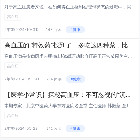
对于高血压患者来说，在如何将血压控制在理想状态的过程中，采取正确的生活方式显得尤为重要。那么，面对晚上血压可能异常波动的情况，又该如何通过调整改善生活习惯来更好地控制血压，确保健康呢？一、晚上牢记两不做，助力血压稳稳的！生活中，我们时常会听...
高血压
2年前
(2024-10-31)
143 阅读
#健康
高血压的“特效药”找到了，多吃这四种菜，比吃药管用！
高血压病是指病因尚未明确,以体循环动脉血压高于正常范围为主要临床表现的一种独立疾病。高血压已经成为现代人的健康杀手，它每天悄无声息地侵蚀人们的健康。在我国，超过2亿人已患上了高血压，而且有越来越多的中青年人被它盯上。说到底，高血压仍是一种“...
高血压
2年前
(2024-09-24)
214 阅读
#健康
【医学小常识】探秘高血压：不可忽视的“沉默杀手”
本期专家：北京中医药大学东方医院名医堂 主任医师 韩振蕴 医师简介：中西医结合诊治神经系统各类疾病，如失眠、头痛、眩晕、焦虑、抑郁、更年期综合征等常见病，及中风、痴呆、帕金森、运动神经元病等慢性疑难性病症。高血压是全球非传染性疾病流行的主...
高血压
2年前
(2024-05-22)
312 阅读
#健康